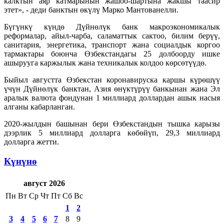
калктын аяр катмарынын жашоо-шартына жакшы таасир
этет», - деди банктын өкүлү Марко Мантованелли.
Бүгүнкү күндө Дүйнөлүк банк макроэкономикалык
реформалар, айыл-чарба, саламаттык сактоо, билим берүү,
санитария, энергетика, транспорт жана социалдык коргоо
тармактары боюнча Өзбекстандагы 25 долбоорду ишке
ашырууга каржылык жана техникалык колдоо көрсөтүүдө.
Быйыл августта Өзбекстан коронавируска каршы күрөшүү
үчүн Дүйнөлүк банктан, Азия өнүктүрүү банкынан жана Эл
аралык валюта фондунан 1 миллиард доллардан ашык насыя
алганы кабарланган.
2020-жылдын башынан бери Өзбекстандын тышка карызы
дээрлик 5 миллиард долларга көбөйүп, 29,3 миллиард
долларга жетти.
Күнүнө
август 2026
Пн
Вт
Ср
Чт
Пт
Сб
Вс
1
2
3
4
5
6
7
8
9