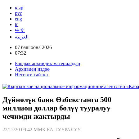
кыр
рус
eng
tr
中文
العربية
07 баш оона 2026
07:32
Бардык архивдик материалдар
Архивден издөө
Негизги сайтка
Дүйнөлүк банк Өзбекстанга 500
миллион доллар бөлүү тууралуу
чечимди жактырды
22/12/20 09:42
ММК БА ТУУРАЛУУ