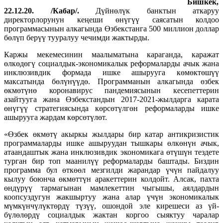
Бишкек,
22.12.20. /Кабар/.
Дүйнөлүк банктын аткаруу
директорлорунун кеңеши өнүгүү саясатын колдоо
программасынын алкагында Өзбекстанга 500 миллион доллар
бөлүп берүү тууралуу чечимди жактырды.
Каржы мекемесинин маалыматына караганда, каражат
өлкөдөгү социалдык-экономикалык реформаларды ачык жана
инклюзивдик формада ишке ашырууга көмөктөшүү
максатында бөлүнүүдө. Программанын алкагында өзбек
өкмөтүнө коронавирус пандемиясынын кесепеттерин
азайтууга жана Өзбекстандын 2017-2021-жылдарга карата
өнүгүү стратегиясында көрсөтүлгөн реформаларды ишке
ашырууга жардам көрсөтүлөт.
«Өзбек өкмөтү акыркы жылдары бир катар антикризистик
программаларды ишке ашыруудан тышкары өлкөнүн ачык,
атаандаштык жана инклюзивдик экономикага өтүшүн тездете
турган бир топ маанилүү реформаларды баштады. Биздин
программа бул өткөөл мезгилди жарандар үчүн пайдалуу
кылуу боюнча өкмөттүн аракеттерин колдойт. Алсак, пахта
өндүрүү тармагынан мамлекеттин чыгышы, аялдардын
коопсуздугун жакшыртуу жана алар үчүн экономикалык
мүмкүнчүлүктөрдү түзүү, ошондой эле кирешеси аз үй-
бүлөлөрдү социалдык жактан коргоо сыяктуу чаралар