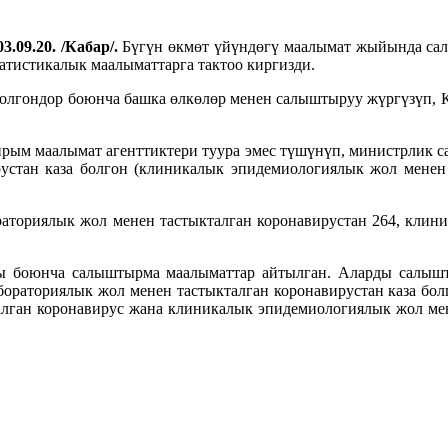
3.09.20. /Кабар/.
Бүгүн өкмөт үйүндөгү маалымат жыйында сал
татистикалык маалыматтарга тактоо киргизди.
болгондор боюнча башка өлкөлөр менен салыштыруу жүргүзүп, Кы
рым маалымат агенттиктери туура эмес түшүнүп, министрлик с
устан каза болгон (клиникалык эпидемиологиялык жол менен 
ториялык жол менен тастыкталган коронавирустан 264, клини
ры боюнча салыштырма маалыматтар айтылган. Аларды салыш
ораториялык жол менен тастыкталган коронавирустан каза бол
алган коронавирус жана клиникалык эпидемиологиялык жол мен