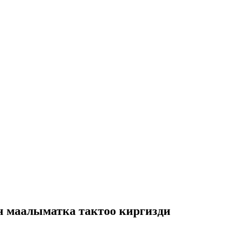
 маалыматка тактоо киргизди