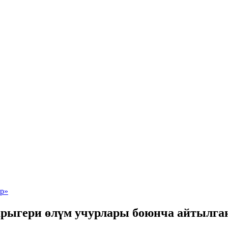
рыгери өлүм учурлары боюнча айтылган