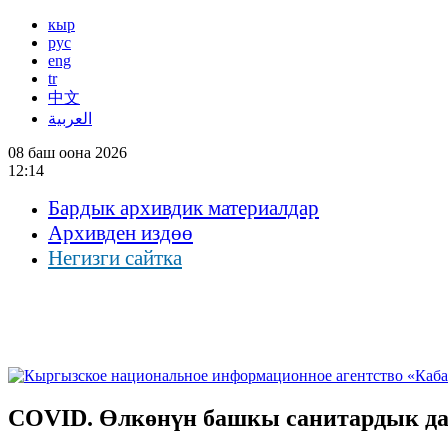
кыр
рус
eng
tr
中文
العربية
08 баш оона 2026
12:14
Бардык архивдик материалдар
Архивден издөө
Негизги сайтка
COVID. Өлкөнүн башкы санитардык да