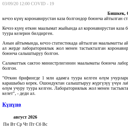
03/09/20 12:00
COVID - 19
Бишкек, 0
кечээ күнү коронавирустан каза болгондор боюнча айтылган с
Кечээ күнү өткөн маалымат жыйында ал коронавирустан каза 
туура келерин билдирген.
Анын айтымында, кечээ статистикада айтылган маалыматты ай
ал жерде лабораториялык жол менен тастыкталган коронавир
боюнча салыштыруу болгон.
Саламаттык сактоо министрлигинин маалыматы боюнча лабора
болгон.
"Өткөн брифингде 1 млн адамга туура келген өлүм учурла
карашыбыз керек. Ошондуктан салыштыруу жүргүзүү үчүн лаб
өлүм учуру туура келген. Лабораториялык жол менен тастыкт
келет", - деди ал.
Күнүнө
август 2026
Пн
Вт
Ср
Чт
Пт
Сб
Вс