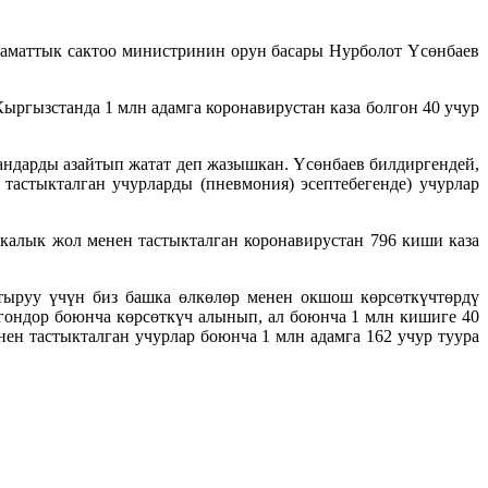
аматтык сактоо министринин орун басары Нурболот Үсөнбаев
ргызстанда 1 млн адамга коронавирустан каза болгон 40 учур
андарды азайтып жатат деп жазышкан. Үсөнбаев билдиргендей,
тастыкталган учурларды (пневмония) эсептебегенде) учурлар
калык жол менен тастыкталган коронавирустан 796 киши каза
тыруу үчүн биз башка өлкөлөр менен окшош көрсөткүчтөрдү
гондор боюнча көрсөткүч алынып, ал боюнча 1 млн кишиге 40
ен тастыкталган учурлар боюнча 1 млн адамга 162 учур туура