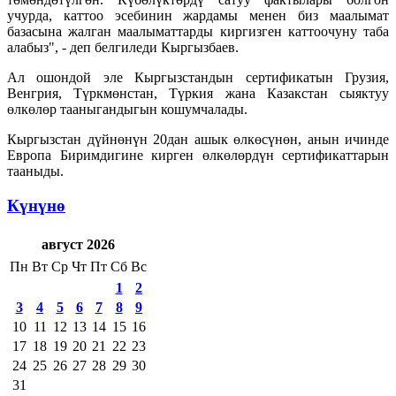
учурда, каттоо эсебинин жардамы менен биз маалымат
базасына жалган маалыматтарды киргизген каттоочуну таба
алабыз", - деп белгиледи Кыргызбаев.
Ал ошондой эле Кыргызстандын сертификатын Грузия,
Венгрия, Түркмөнстан, Түркия жана Казакстан сыяктуу
өлкөлөр тааныгандыгын кошумчалады.
Кыргызстан дүйнөнүн 20дан ашык өлкөсүнөн, анын ичинде
Европа Биримдигине кирген өлкөлөрдүн сертификаттарын
тааныды.
Күнүнө
август 2026
Пн
Вт
Ср
Чт
Пт
Сб
Вс
1
2
3
4
5
6
7
8
9
10
11
12
13
14
15
16
17
18
19
20
21
22
23
24
25
26
27
28
29
30
31