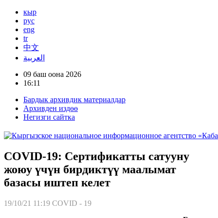
кыр
рус
eng
tr
中文
العربية
09 баш оона 2026
16:11
Бардык архивдик материалдар
Архивден издөө
Негизги сайтка
COVID-19: Сертификатты сатууну
жоюу үчүн бирдиктүү маалымат
базасы иштеп келет
19/10/21 11:19
COVID - 19