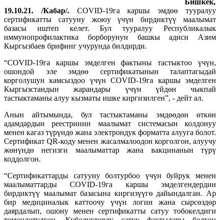
Бишкек,
19.10.21. /Кабар/.
COVID-19га каршы эмдөө тууралуу
сертификатты сатууну жоюу үчүн бирдиктүү маалымат
базасы иштеп келет. Бул тууралуу Республикалык
иммунопрофилактика борборунун башкы адиси Азим
Кыргызбаев брифинг учурунда билдирди.
“COVID-19га каршы эмделген фактыны тастыктоо үчүн,
ошондой эле эмдөө сертификатынын талаптагыдай
корголушун камсыздоо үчүн COVID-19га каршы эмделген
Кыргызстандын жарандары үчүн үйдөн чыкпай
тастыктаманы алуу кызматы ишке киргизилген”, - дейт ал.
Анын айтымында, бул тастыктаманы эмдөөдөн өткөн
адамдардын реестринин маалымат системасын колдонуу
менен кагаз түрүндө жана электрондук форматта алууга болот.
Сертификат QR-коду менен жасалмалоодон корголгон, алуучу
жөнүндө негизги маалыматтар жана вакцинанын түрү
коддолгон.
“Сертификаттарды сатууну болтурбоо үчүн буйрук менен
маалыматтарды COVID-19га каршы эмделгендердин
бирдиктүү маалымат базасына киргизүүгө дайындалган. Ар
бир медициналык каттоочу үчүн логин жана сырсөздөр
даярдалып, ошону менен сертификатты сатуу тобокелдиги
төмөндөтүлгөн. Күбөлүктөрдү сатуу фактылары болгон