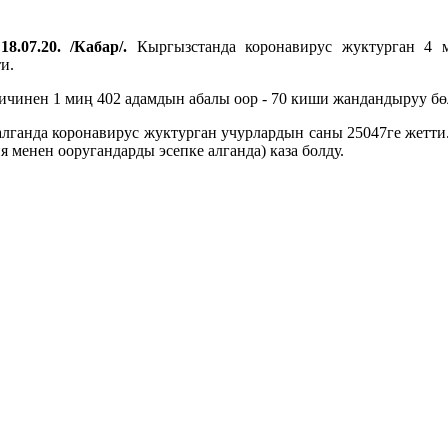
8.07.20. /Кабар/.
Кыргызстанда коронавирус жуктурган 4 м
и.
чинен 1 миң 402 адамдын абалы оор - 70 киши жандандыруу бө
лганда коронавирус жуктурган учурлардын саны 25047ге жетти
 менен ооругандарды эсепке алганда) каза болду.