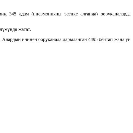
иң 345 адам (пневмонияны эсепке алганда) ооруканаларда
лүмүндө жатат.
. Алардын ичинен ооруканада дарыланган 4495 бейтап жана үй