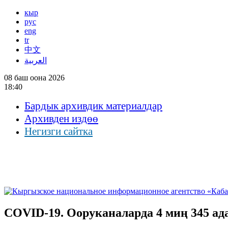
кыр
рус
eng
tr
中文
العربية
08 баш оона 2026
18:40
Бардык архивдик материалдар
Архивден издөө
Негизги сайтка
COVID-19. Ооруканаларда 4 миң 345 ад