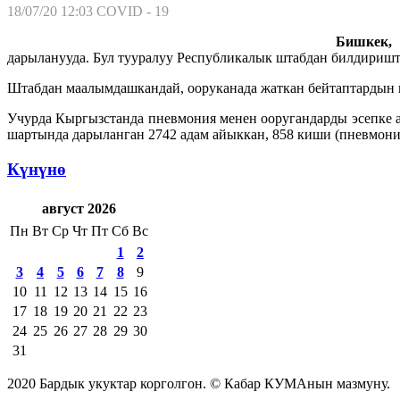
18/07/20 12:03
COVID - 19
Бишкек, 1
дарыланууда. Бул тууралуу Республикалык штабдан билдиришт
Штабдан маалымдашкандай, ооруканада жаткан бейтаптардын и
Учурда Кыргызстанда пневмония менен ооругандарды эсепке а
шартында дарыланган 2742 адам айыккан, 858 киши (пневмония
Күнүнө
август 2026
Пн
Вт
Ср
Чт
Пт
Сб
Вс
1
2
3
4
5
6
7
8
9
10
11
12
13
14
15
16
17
18
19
20
21
22
23
24
25
26
27
28
29
30
31
2020 Бардык укуктар корголгон. © Кабар КУМАнын мазмуну.