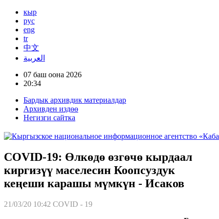
кыр
рус
eng
tr
中文
العربية
07 баш оона 2026
20:34
Бардык архивдик материалдар
Архивден издөө
Негизги сайтка
COVID-19: Өлкөдө өзгөчө кырдаал
киргизүү маселесин Коопсуздук
кеңеши карашы мүмкүн - Исаков
21/03/20 10:42
COVID - 19