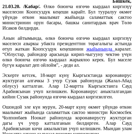
Бишкек,
21.03.20. /Кабар/.
Өлкө боюнча өзгөчө кырдаал киргизүү
маселесин Коопсуздук кеңеши карайт. Бул тууралуу өкмөт
үйүндө өткөн маалымат жыйында саламаттык сактоо
министринин орун басары, башкы санитардык врач Төлө
Исаков билдирди.
Анын айтымында, өлкө боюнча өзгөчө кырдаал киргизүү
маселеси азыркы убакта президенттин төрагалыгы астында
өтүп жаткан Коопсуздук кеңешинин
жыйынында
каралат.
“Облустар, райондор арасында кирип-чыгууну чектөө үчүн
өлкө боюнча өзгөчө кырдаал жарыялоо керек. Бул маселе
бүгүн каралат деп ойлойм”, - деди ал.
Эскерте кетсек, 18-март күнү Кыргызстанда коронавирус
жуктурган алгачкы 3 учур Сузак районунда (Жалал-Абад
облусу) катталган. Алар 12-мартта Кыргызстанга Сауд
Арабиясынан учуп келишкен. Коронавирус аныкталгандан
кийин Сузак районунда өзгөчө кырдаал киргизилген.
Ошондой эле күн мурун, 20-март күнү өкмөт үйүндө өткөн
маалымат жыйында саламаттык сактоо министри Космосбек
Чолпонбаев Ноокат районунда коронавирусту жуктурган
дагы үч учур катталганын билдирген. Алар Сауд
Арабиясынан кичи ажылыктан учуп келишкен. Мындан улам
Ноокатта өзгөчө кырдаал режими киргизилген.