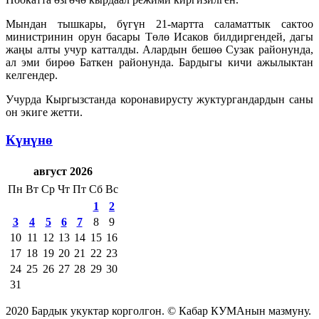
Мындан тышкары, бүгүн 21-мартта саламаттык сактоо
министринин орун басары Төлө Исаков билдиргендей, дагы
жаңы алты учур катталды. Алардын бешөө Сузак районунда,
ал эми бирөө Баткен районунда. Бардыгы кичи ажылыктан
келгендер.
Учурда Кыргызстанда коронавирусту жуктургандардын саны
он экиге жетти.
Күнүнө
август 2026
Пн
Вт
Ср
Чт
Пт
Сб
Вс
1
2
3
4
5
6
7
8
9
10
11
12
13
14
15
16
17
18
19
20
21
22
23
24
25
26
27
28
29
30
31
2020 Бардык укуктар корголгон. © Кабар КУМАнын мазмуну.