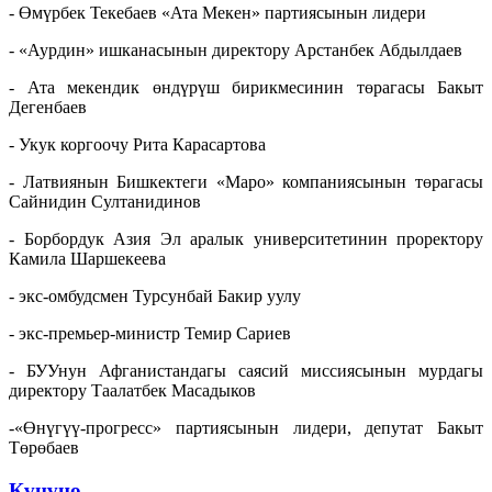
- Өмүрбек Текебаев «Ата Мекен» партиясынын лидери
- «Аурдин» ишканасынын директору Арстанбек Абдылдаев
- Ата мекендик өндүрүш бирикмесинин төрагасы Бакыт
Дегенбаев
- Укук коргоочу Рита Карасартова
- Латвиянын Бишкектеги «Маро» компаниясынын төрагасы
Сайнидин Султанидинов
- Борбордук Азия Эл аралык университетинин проректору
Камила Шаршекеева
- экс-омбудсмен Турсунбай Бакир уулу
- экс-премьер-министр Темир Сариев
- БУУнун Афганистандагы саясий миссиясынын мурдагы
директору Таалатбек Масадыков
-«Өнүгүү-прогресс» партиясынын лидери, депутат Бакыт
Төрөбаев
Күнүнө