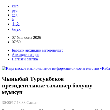
кыр
рус
eng
tr
中文
العربية
07 баш оона 2026
07:50
Бардык архивдик материалдар
Архивден издөө
Негизги сайтка
Чыныбай Турсунбеков
президенттикке талапкер болушу
мүмкүн
30/06/17 13:38
Саясат