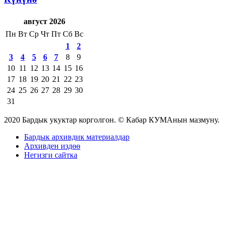
август 2026
Пн
Вт
Ср
Чт
Пт
Сб
Вс
1
2
3
4
5
6
7
8
9
10
11
12
13
14
15
16
17
18
19
20
21
22
23
24
25
26
27
28
29
30
31
2020 Бардык укуктар корголгон. © Кабар КУМАнын мазмуну.
Бардык архивдик материалдар
Архивден издөө
Негизги сайтка