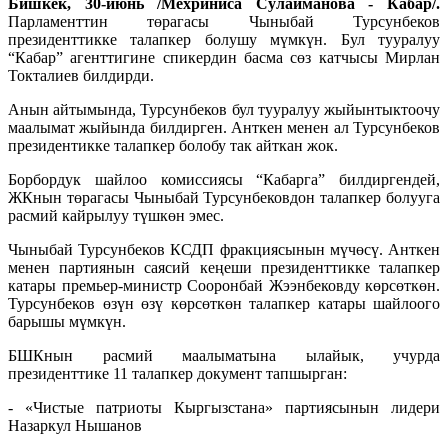
Би
шкек, 30
-
июн
ь
/Мехриниса Сулайманова - Кабар/.
Парламенттин төрагасы Чыныбай Турсунбеков
президенттикке талапкер болушу мүмкүн. Бул тууралуу
“Кабар” агенттигине спикердин басма сөз катчысы Мирлан
Токталиев билдирди.
Анын айтымында, Турсунбеков бул тууралуу жыйынтыктоочу
маалымат жыйында билдирген. Анткен менен ал Турсунбеков
президентикке талапкер болобу так айткан жок.
Борбордук шайлоо комиссиясы “Кабарга” билдиргендей,
ЖКнын төрагасы Чыныбай Турсунбековдон талапкер болууга
расмий кайрылуу түшкөн эмес.
Чыныбай Турсунбеков КСДП фракциясынын мүчөсү. Анткен
менен партиянын саясий кеңеши президенттикке талапкер
катары премьер-министр Сооронбай Жээнбековду көрсөткөн.
Турсунбеков өзүн өзү көрсөткөн талапкер катары шайлоого
барышы мүмкүн.
БШКнын расмий маалыматына ылайык, учурда
президенттике 11 талапкер документ тапшырган:
- «Чистые патриоты Кыргызстана» партиясынын лидери
Назаркул Нышанов