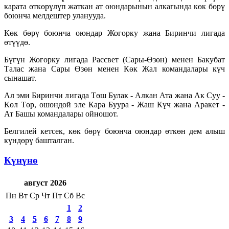
карата өткөрүлүп жаткан ат оюндарынын алкагында көк бөрү
боюнча мелдештер уланууда.
Көк бөрү боюнча оюндар Жогорку жана Биринчи лигада
өтүүдө.
Бүгүн Жогорку лигада Рассвет (Сары-Өзөн) менен Бакубат
Талас жана Сары Өзөн менен Көк Жал командалары күч
сынашат.
Ал эми Биринчи лигада Төш Булак - Алкан Ата жана Ак Суу -
Көл Төр, ошондой эле Кара Буура - Жаш Күч жана Аракет -
Ат Башы командалары ойношот.
Белгилей кетсек, көк бөрү боюнча оюндар өткөн дем алыш
күндөрү башталган.
Күнүнө
август 2026
Пн
Вт
Ср
Чт
Пт
Сб
Вс
1
2
3
4
5
6
7
8
9