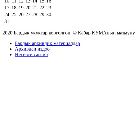
10
11
12
13
14
15
16
17
18
19
20
21
22
23
24
25
26
27
28
29
30
31
2020 Бардык укуктар корголгон. © Кабар КУМАнын мазмуну.
Бардык архивдик материалдар
Архивден издөө
Негизги сайтка