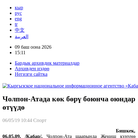
кыр
рус
eng
tr
中文
العربية
09 баш оона 2026
15:11
Бардык архивдик материалдар
Архивден издөө
Негизги сайтка
Чолпон-Атада көк бөрү боюнча оюндар
өтүүдө
06/05/19 10:44
Спорт
Бишкек,
06.05.09. /Кабар/.
Чолпон-Ата шаарында Жеңиш күнүнө