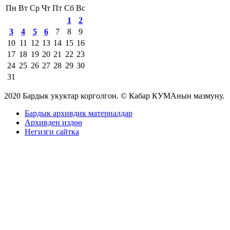
Пн
Вт
Ср
Чт
Пт
Сб
Вс
1
2
3
4
5
6
7
8
9
10
11
12
13
14
15
16
17
18
19
20
21
22
23
24
25
26
27
28
29
30
31
2020 Бардык укуктар корголгон. © Кабар КУМАнын мазмуну.
Бардык архивдик материалдар
Архивден издөө
Негизги сайтка