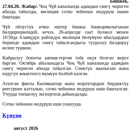
Бишкек,
27.04.20. /Кабар/.
Чоң Чүй каналында адамдын сөөгү чириген
абалда табылды, милиция сотко чейинки өндүрүш ишин
баштады.
Чүй облустук ички иштер башкы башкармалыгынан
билдиришкендей, кечээ, 26-апрелде саат болжол менен
10:59да Аламүдүн райондук милиция бөлүмүнө айылдардын
биринде адамдын сөөгү табылгандыгы тууралуу билдирүү
келип түшкөн.
Кайрылуу боюнча ыкчам-тергөө тобу окуя болгон жерге
барган. Октябрь айылындагы Чоң Чүй каналында адамдын
сөөгү чириген абалда табылган. Сөөктүн жынысын жана
өздүгүн аныктоого мүмкүн болбой калган.
Аталган факты Кылмыштар жана жоруктардын бирдиктүү
реестрине катталып, сотко чейинки өндүрүш иши башталган.
Учурда тиешелүү экспертиза дайындалды.
Сотко чейинки өндүрүш иши уланууда.
Күнүнө
август 2026