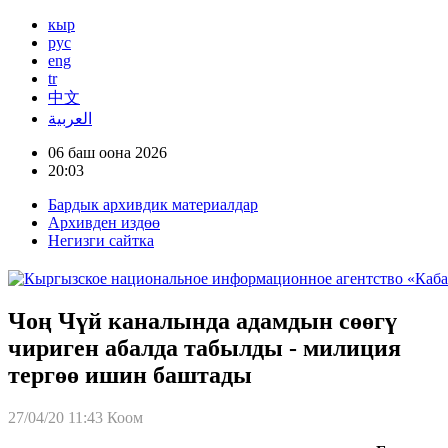
кыр
рус
eng
tr
中文
العربية
06 баш оона 2026
20:03
Бардык архивдик материалдар
Архивден издөө
Негизги сайтка
Чоң Чүй каналында адамдын сөөгү
чириген абалда табылды - милиция
тергөө ишин баштады
27/04/20 11:43
Коом