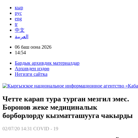
кыр
рус
eng
tr
中文
العربية
06 баш оона 2026
14:54
Бардык архивдик материалдар
Архивден издөө
Негизги сайтка
Четте карап тура турган мезгил эмес.
Боронов жеке медициналык
борборлорду кызматташууга чакырды
02/07/20 14:31
COVID - 19