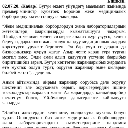
Бишкек,
02.07.20. /Кабар/.
Бүгүн өкмөт үйүндөгү маалымат жыйында
премьер-министр Кубатбек Боронов жеке медициналык
борборлорду кызматташууга чакырды.
“Жеке медициналык борборлордун жана лабораториялардын
жетекчилери, баарыңызарды кызматташууга чакырым.
Штабдын чечими менен сиздерге анализ жүргүзүүгө, кеңеш
берүүгө, дарылоого жана толук кандуу медициналык жардам
көрсөтүүгө уруксат берилген. Эл бар үчүн сиздердин да
бизнесиңиздер жүрүп жатат. Азыр четте карап тура турган
мезгил эмес. Элди аман алып калуунун үстүндө баарыбыз
биригишибиз зарыл. Бүгүн көптөгөн жарандарыбыз жардамга
өтө муктаж болуп турат, ооруган жарандар эмне кыларын
билбей жатат”, - деди ал.
Анын айтымында, айрым жарандар оорубаса деле ооруну
шектенип эле ооруканага барып, дарыгерлердин ишине
тоскоолдуктар жаралып жатат. Ал жарандарды кандайдыр бир
шектенүү болсо, Үй-бүлөлүк дарыгерлерге кайрылууга
чакырды.
“Элибиз адистердин кеңешине, колдоосуна муктаж болуп
турат. Ошондуктан биз жеке медициналык борборлордун
жана лабораториялардын кызматкерлерине пандемия
маалында элге туура маалымат берүүгө жардам берүүгө,