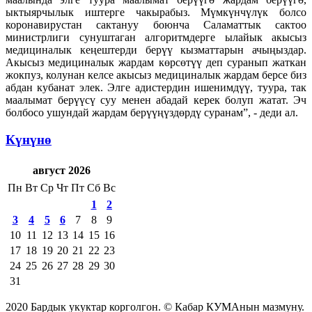
ыктыярчылык иштерге чакырабыз. Мүмкүнчүлүк болсо
коронавирустан сактануу боюнча Саламаттык сактоо
министрлиги сунуштаган алгоритмдерге ылайык акысыз
медициналык кеңештерди берүү кызматтарын ачыңыздар.
Акысыз медициналык жардам көрсөтүү деп суранып жаткан
жокпуз, колунан келсе акысыз медициналык жардам берсе биз
абдан кубанат элек. Элге адистердин ишенимдүү, туура, так
маалымат берүүсү суу менен абадай керек болуп жатат. Эч
болбосо ушундай жардам берүүңүздөрдү суранам”, - деди ал.
Күнүнө
август 2026
Пн
Вт
Ср
Чт
Пт
Сб
Вс
1
2
3
4
5
6
7
8
9
10
11
12
13
14
15
16
17
18
19
20
21
22
23
24
25
26
27
28
29
30
31
2020 Бардык укуктар корголгон. © Кабар КУМАнын мазмуну.