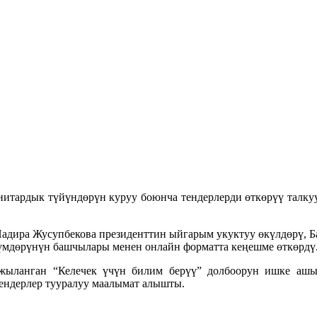
нитардык түйүндөрүн куруу боюнча тендерлерди өткөрүү талку
адира Жусупбекова президенттин ыйгарым укуктуу өкүлдөрү, 
үмдөрүнүн башчылары менен онлайн форматта кеңешме өткөрдү
ыланган “Келечек үчүн билим берүү” долбоорун ишке ашы
ендерлер тууралуу маалымат алышты.