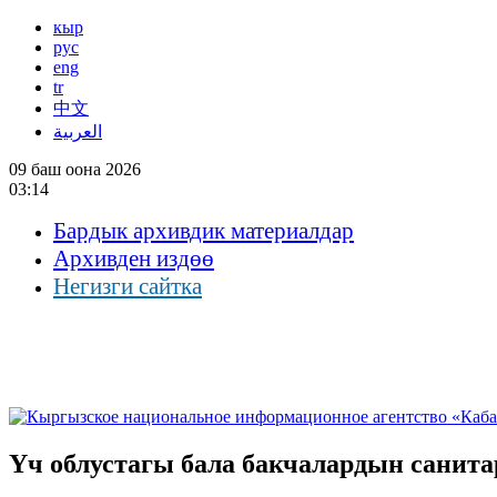
кыр
рус
eng
tr
中文
العربية
09 баш оона 2026
03:14
Бардык архивдик материалдар
Архивден издөө
Негизги сайтка
Үч облустагы бала бакчалардын санита