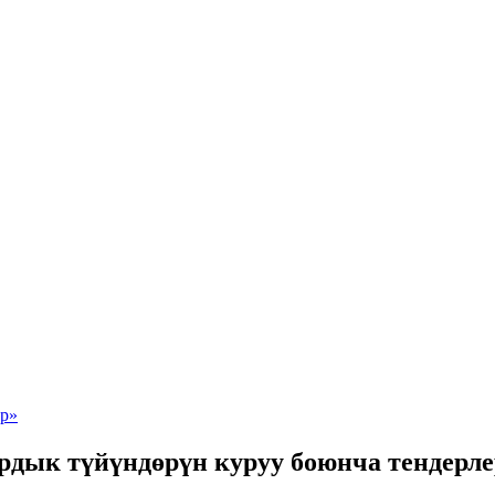
рдык түйүндөрүн куруу боюнча тендерл