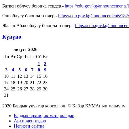
Баткен облусу боюнча тендер -
https://edu.gov.kg/announcements/
Ош облусу боюнча тендер -
https://edu.gov.kg/announcements/182/
Жалал-Абад облусу боюнча тендер -
https://edu.gov.kg/announcem
Күнүнө
август 2026
Пн
Вт
Ср
Чт
Пт
Сб
Вс
1
2
3
4
5
6
7
8
9
10
11
12
13
14
15
16
17
18
19
20
21
22
23
24
25
26
27
28
29
30
31
2020 Бардык укуктар корголгон. © Кабар КУМАнын мазмуну.
Бардык архивдик материалдар
Архивден издөө
Негизги сайтка