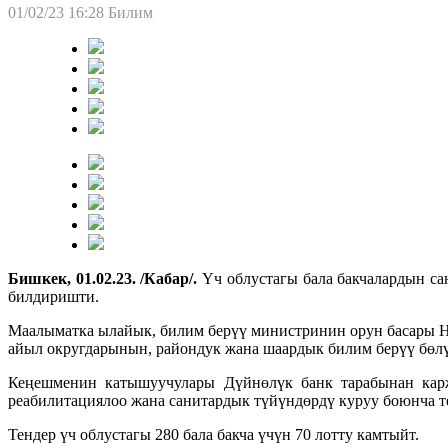
01/02/23 16:28
Билим
Бишкек, 01.02.23. /Кабар/.
Үч облустагы бала бакчалардын са
билдиришти.
Маалыматка ылайык, билим берүү министринин орун басары Н
айыл округдарынын, райондук жана шаардык билим берүү бөл
Кеңешменин катышуучулары Дүйнөлүк банк тарабынан карж
реабилитациялоо жана санитардык түйүндөрдү куруу боюнча т
Тендер үч облустагы 280 бала бакча үчүн 70 лотту камтыйт.