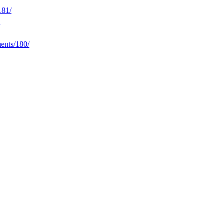
181/
ents/180/