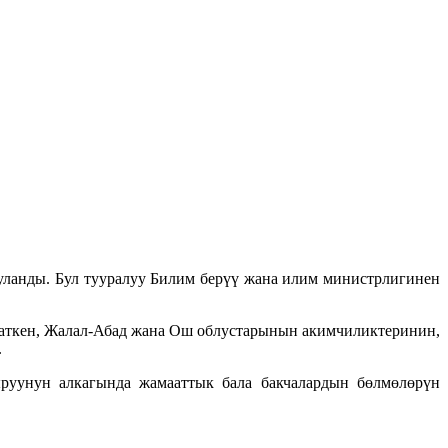
уланды. Бул тууралуу Билим берүү жана илим министрлигинен
Баткен, Жалал-Абад жана Ош облустарынын акимчиликтеринин,
.
руунун алкагында жамааттык бала бакчалардын бөлмөлөрүн