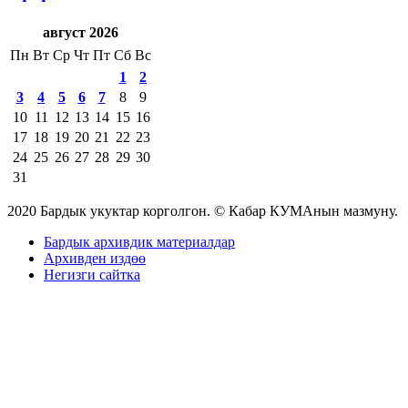
август 2026
Пн
Вт
Ср
Чт
Пт
Сб
Вс
1
2
3
4
5
6
7
8
9
10
11
12
13
14
15
16
17
18
19
20
21
22
23
24
25
26
27
28
29
30
31
2020 Бардык укуктар корголгон. © Кабар КУМАнын мазмуну.
Бардык архивдик материалдар
Архивден издөө
Негизги сайтка