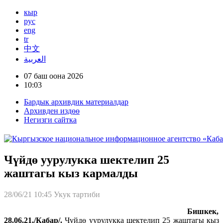
кыр
рус
eng
tr
中文
العربية
07 баш оона 2026
10:03
Бардык архивдик материалдар
Архивден издөө
Негизги сайтка
Чүйдө уурулукка шектелип 25
жаштагы кыз кармалды
28/06/21 10:45
Укук тартиби
Бишкек,
28.06.21./Кабар/.
Чүйдө уурулукка шектелип 25 жаштагы кыз