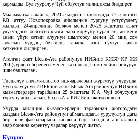
кармалды. Бул тууралуу Чүй облустук милициясы билдирет.
Маалыматка ылайык, 2021-жылдын 25-июнунда 77 жаштагы
Р.В. аттуу Новопокровка айылынын тургуну үстүбүздөгү
жылдын 24-апрелинде болжол менен 20-25 жаштагы азиат
улутундагы белгисиз кызга чара көрүүнү суранган, анткени
анын үйүн сатып алуунун шылтоосу менен 20 миң сом
акчасын уурдап, белгисиз тарапка изин суутуп качып
кеткенин билдирген.
Аталган факт Ысык-Ата районунун ИИБине КЖБР КР ЖК
200 (уурдоо) беренеси менен катталып, сотко чейин өндүрүш
иши башталган.
Тиешелүү ыкчам-иликтөө иш-чараларын жүргүзүү учурунда,
Чүй облусунун ИИББнин жана Ысык-Ата районунун ИИБнин
кызматкерлери тарабынан 25 жаштагы К.А. Чүй облусунун
тургуну аныкталып, Ысык-Ата РИИБине жеткизилген.
Учурда милиция кызматкерлери тарабынан жогорудагы
кыздын Ысык-Ата районунун аймагындагы уурулуктун дагы
бир нече фактыларына тиешеси бар экендиги аныкталып,
алар боюнча керектүү чаралар көрүлүп жатат.
Күнүнө