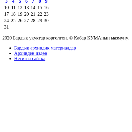
3
4
5
6
7
8
9
10
11
12
13
14
15
16
17
18
19
20
21
22
23
24
25
26
27
28
29
30
31
2020 Бардык укуктар корголгон. © Кабар КУМАнын мазмуну.
Бардык архивдик материалдар
Архивден издөө
Негизги сайтка