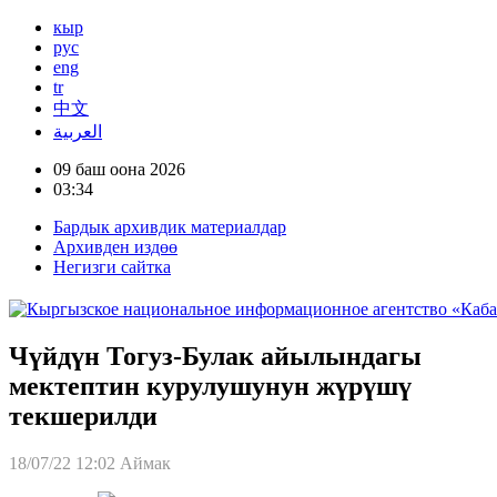
кыр
рус
eng
tr
中文
العربية
09 баш оона 2026
03:34
Бардык архивдик материалдар
Архивден издөө
Негизги сайтка
Чүйдүн Тогуз-Булак айылындагы
мектептин курулушунун жүрүшү
текшерилди
18/07/22 12:02
Аймак