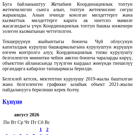
Буга байланыштуу Жетыбаев Координациялык топтун
жетекчилигин сынга алып, топтун жетекчисине сөгүш
жарыялады. Анын ичинде коюлган милдеттерге жана
кызматтык милдеттерге карата ак ниетсиз мамиле
жасагандыгы үчүн Координациялык топтун башкы инженери
ээлеген кызматынан четтетилген.
Текшерүүнүн жыйынтыгы боюнча Чүй облусунун
капиталдык курулуш башкармалыгына курулуштун жүрүшүн
өзгөчө контролго алуу, Координациялык топко курулушту
белгиленген мөөнөткө чейин аяктоо боюнча чараларды көрүү,
объекттин айланасында түзүлгөн кырдаал жөнүндө тиешелүү
органдарга кабарлоо тапшырмасы берилди.
Белгилей кетсек, мектептин курулушу 2019-жылы башталган
жана белгиленген графикке ылайык объект 2021-жылы
пайдаланууга берилиши керек болчу.
Күнүнө
август 2026
Пн
Вт
Ср
Чт
Пт
Сб
Вс
1
2