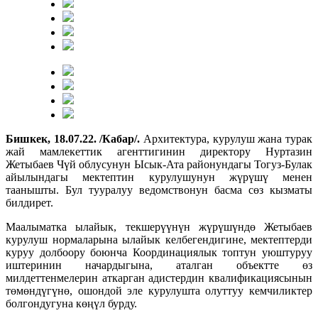
Бишкек, 18.07.22. /Кабар/.
Архитектура, курулуш жана турак
жай мамлекеттик агенттигинин директору Нуртазин
Жетыбаев Чүй облусунун Ысык-Ата районундагы Тогуз-Булак
айылындагы мектептин курулушунун жүрүшү менен
таанышты. Бул тууралуу ведомствонун басма сөз кызматы
билдирет.
Маалыматка ылайык, текшерүүнүн жүрүшүндө Жетыбаев
курулуш нормаларына ылайык келбегендигине, мектептерди
куруу долбоору боюнча Координациялык топтун уюштуруу
иштеринин начардыгына, аталган объектте өз
милдеттенмелерин аткарган адистердин квалификациясынын
төмөндүгүнө, ошондой эле курулушта олуттуу кемчиликтер
болгондугуна көңүл бурду.