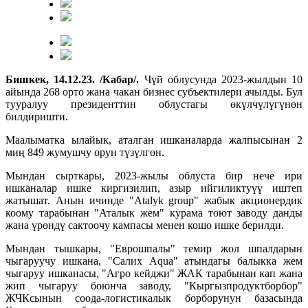
Бишкек, 14.12.23. /Кабар/.
Чүй облусунда 2023-жылдын 10
айында 268 орто жана чакан бизнес субъектилери ачылды. Бул
тууралуу президенттин облустагы өкүлчүлүгүнөн
билдиришти.
Маалыматка ылайык, аталган ишканаларда жалпысынан 2
миң 849 жумушчу орун түзүлгөн.
Мындан сырткары, 2023-жылы облуста бир нече ири
ишканалар ишке киргизилип, азыр ийгиликтуүү иштеп
жатышат. Анын ичинде "Аtalyk group" жабык акционердик
коому тарабынан "Аталык жем" курама тоют заводу данды
жана үрөндү сактоочу кампасы менен кошо ишке берилди.
Мындан тышкары, "Еврошпалы" темир жол шпалдарын
чыгаруучу ишкана, "Салих Aqua" атындагы балыкка жем
чыгаруу ишканасы, "Агро кейджи" ЖАК тарабынан кап жана
жип чыгаруу боюнча заводу, "Кыргызпродуктборбор"
ЖЧКсынын соода-логистикалык борборунун базасында