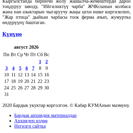
Кыргызстанда биринчи жолу жашылча-жемиштерди дароо
тоңдуруу заводу, "Ийгиликтүү чарба" ЖЧКсынын колбаса
жана нан азыктарын чыгаруучу жаңы цехи ишке киргизилип,
"Жар птица" дыйкан чарбасы тоок ферма ачып, жумуртка
өндүрүүнү баштаган.
Күнүнө
август 2026
Пн
Вт
Ср
Чт
Пт
Сб
Вс
1
2
3
4
5
6
7
8
9
10
11
12
13
14
15
16
17
18
19
20
21
22
23
24
25
26
27
28
29
30
31
2020 Бардык укуктар корголгон. © Кабар КУМАнын мазмуну.
Бардык архивдик материалдар
Архивден издөө
Негизги сайтка