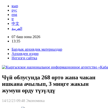
кыр
рус
eng
tr
中文
العربية
07 баш оона 2026
13:35
Бардык архивдик материалдар
Архивден издөө
Негизги сайтка
Чүй облусунда 268 орто жана чакан
ишкана ачылып, 3 миңге жакын
жумуш орду түзүлдү
14/12/23 09:48
Экономика