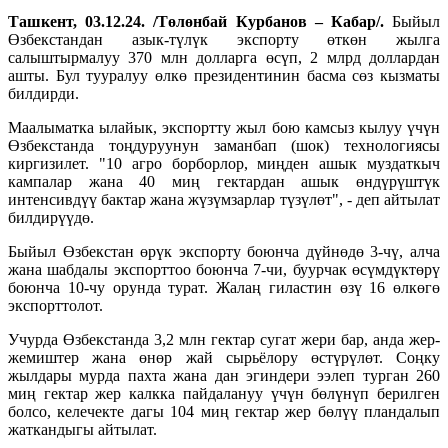
Ташкент, 03.12.24. /Төлөнбай Курбанов – Кабар/.
Быйыл
Өзбекстандан азык-түлүк экспорту өткөн жылга
салыштырмалуу 370 млн долларга өсүп, 2 млрд доллардан
ашты. Бул тууралуу өлкө президентинин басма сөз кызматы
билдирди.
Маалыматка ылайык, экспортту жыл бою камсыз кылуу үчүн
Өзбекстанда тоңдуруунун заманбап (шок) технологиясы
киргизилет. "10 агро борборлор, миңден ашык муздаткыч
кампалар жана 40 миң гектардан ашык өндүрүштүк
интенсивдүү бактар жана жүзүмзарлар түзүлөт", - деп айтылат
билдирүүдө.
Быйыл Өзбекстан өрүк экспорту боюнча дүйнөдө 3-чү, алча
жана шабдалы экспорттоо боюнча 7-чи, буурчак өсүмдүктөрү
боюнча 10-чу орунда турат. Жалаң гиластин өзү 16 өлкөгө
экспорттолот.
Учурда Өзбекстанда 3,2 млн гектар сугат жери бар, анда жер-
жемиштер жана өнөр жай сырьёлору өстүрүлөт. Соңку
жылдары мурда пахта жана дан эгиндери ээлеп турган 260
миң гектар жер калкка пайдалануу үчүн бөлүнүп берилген
болсо, келечекте дагы 104 миң гектар жер бөлүү пландалып
жаткандыгы айтылат.