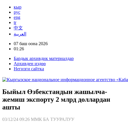
кыр
рус
eng
tr
中文
العربية
07 баш оона 2026
01:26
Бардык архивдик материалдар
Архивден издөө
Негизги сайтка
Быйыл Өзбекстандын жашылча-
жемиш экспорту 2 млрд доллардан
ашты
03/12/24 09:26
ММК БА ТУУРАЛУУ