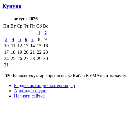
Күнүнө
август 2026
Пн
Вт
Ср
Чт
Пт
Сб
Вс
1
2
3
4
5
6
7
8
9
10
11
12
13
14
15
16
17
18
19
20
21
22
23
24
25
26
27
28
29
30
31
2020 Бардык укуктар корголгон. © Кабар КУМАнын мазмуну.
Бардык архивдик материалдар
Архивден издөө
Негизги сайтка