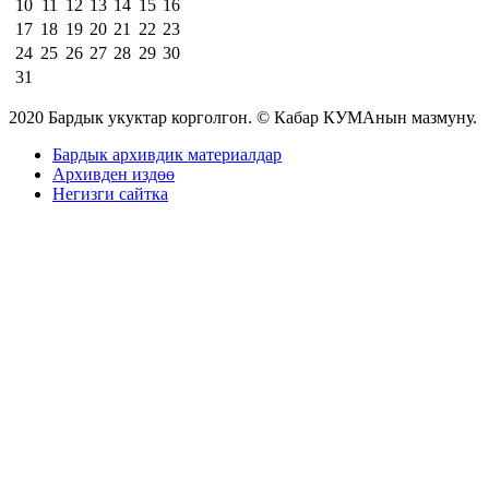
10
11
12
13
14
15
16
17
18
19
20
21
22
23
24
25
26
27
28
29
30
31
2020 Бардык укуктар корголгон. © Кабар КУМАнын мазмуну.
Бардык архивдик материалдар
Архивден издөө
Негизги сайтка