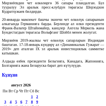
Мирзиёевдин чет өлкөлөргө 36 сапары пландалган. Бул
тууралуу Эл аралык пресс-клубдун төрагасы Шерзодхон
Кудратхужаев билдирди.
20-январда мамлекет башчы экинчи чет өлкөлүк сапарынын
алкагында Германияга барды. Берлинде ал өлкө президенти
Франк-Вальтер Штайнмайер, канцлер Ангела Меркель жана
Бундестагдын төрагасы Вольфганг Шойбл менен жолугат.
Мирзиёев 2019-жылкы чет өлкөлүк сапарларын Индиядан
баштаган. 17-18-январь күндөрү ал «Динамикалык Гужарат —
2019» деп аталган IX эл аралык инвестициялык саммитке
катышкан.
Алдыда өзбек президенти Бельгияга, Канадага, Жапонияга,
Болгарияга жана Беларуска барат деп күтүлүүдө.
Күнүнө
август 2026
Пн
Вт
Ср
Чт
Пт
Сб
Вс
1
2
3
4
5
6
7
8
9