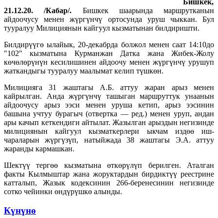
Бишкек,
21.12.20. /Кабар/.
Бишкек шаарында маршрутканын
айдоочусу менен жүргүнчү ортосунда уруш чыккан. Бул
тууралуу Милициянын кайгуул кызматынан билдиришти.
Билдирүүгө ылайык, 20-декабрда болжол менен саат 14:10до
"102" кызматына Курманжан Датка жана Жибек-Жолу
көчөлөрүнүн кесилишинен айдоочу менен жүргүнчү урушуп
жаткандыгы тууралуу маалымат келип түшкөн.
Милицияга 31 жаштагы А.Б. аттуу жаран арыз менен
кайрылган. Анда жүргүнчү ташыган маршруттук унаанын
айдоочусу арыз ээси менен уруша кетип, арыз ээсинин
башына учтуу бурагыч (отвертка — ред.) менен уруп, андан
ары качып кеткендиги айтылат. Жазылган арыздын негизинде
милициянын кайгуул кызматкерлери ыкчам издөө иш-
чараларын жүргүзүп, натыйжада 38 жаштагы Э.А. аттуу
жаранды кармашкан.
Шектүү тергөө кызматына өткөрүлүп берилген. Аталган
факты Кылмыштар жана жоруктардын бирдиктүү реестрине
катталып, Жазык кодексинин 266-беренесинин негизинде
сотко чейинки өндүрүшкө алынды.
Күнүнө