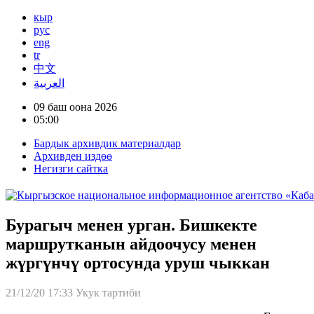
кыр
рус
eng
tr
中文
العربية
09 баш оона 2026
05:00
Бардык архивдик материалдар
Архивден издөө
Негизги сайтка
Бурагыч менен урган. Бишкекте
маршрутканын айдоочусу менен
жүргүнчү ортосунда уруш чыккан
21/12/20 17:33
Укук тартиби