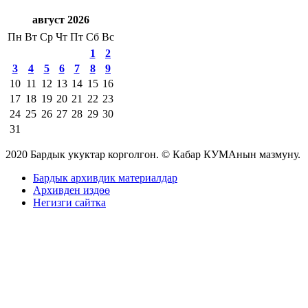
август 2026
Пн
Вт
Ср
Чт
Пт
Сб
Вс
1
2
3
4
5
6
7
8
9
10
11
12
13
14
15
16
17
18
19
20
21
22
23
24
25
26
27
28
29
30
31
2020 Бардык укуктар корголгон. © Кабар КУМАнын мазмуну.
Бардык архивдик материалдар
Архивден издөө
Негизги сайтка