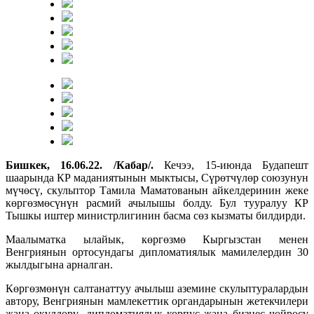
Бишкек, 16.06.22. /Кабар/.
Кечээ, 15-июнда Будапешт
шаарында КР маданиятынын мыктысы, Сүрөтчүлөр союзунун
мүчөсү, скульптор Тамила Маматованын айкелдеринин жеке
көргөзмөсүнүн расмий ачылышы болду. Бул тууралуу КР
Тышкы иштер министрлигинин басма сөз кызматы билдирди.
Маалыматка ылайык, көргөзмө Кыргызстан менен
Венгриянын ортосундагы дипломатиялык мамилелердин 30
жылдыгына арналган.
Көргөзмөнүн салтанаттуу ачылыш аземине скульптуралардын
автору, Венгриянын мамлекеттик органдарынын жетекчилери
жана өкүлдөрү, дипломатиялык корпус жана бизнес чөйрөсү