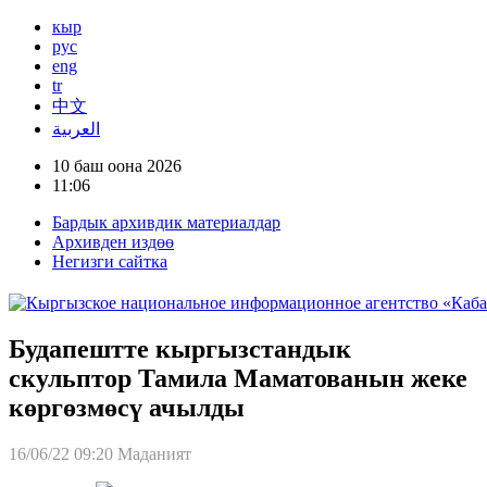
кыр
рус
eng
tr
中文
العربية
10 баш оона 2026
11:06
Бардык архивдик материалдар
Архивден издөө
Негизги сайтка
Будапештте кыргызстандык
скульптор Тамила Маматованын жеке
көргөзмөсү ачылды
16/06/22 09:20
Маданият