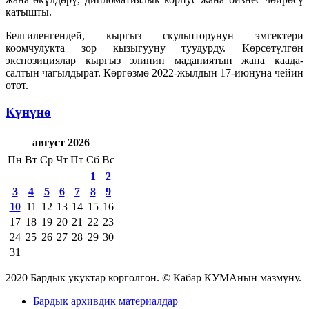
катышты.
Белгиленгендей, кыргыз скульпторунун эмгектери
коомчулукта зор кызыгууну туудурду. Көрсөтүлгөн
экспозициялар кыргыз элинин маданиятын жана каада-
салтын чагылдырат. Көргөзмө 2022-жылдын 17-июнуна чейин
өтөт.
Күнүнө
август 2026
Пн
Вт
Ср
Чт
Пт
Сб
Вс
1
2
3
4
5
6
7
8
9
10
11
12
13
14
15
16
17
18
19
20
21
22
23
24
25
26
27
28
29
30
31
2020 Бардык укуктар корголгон. © Кабар КУМАнын мазмуну.
Бардык архивдик материалдар