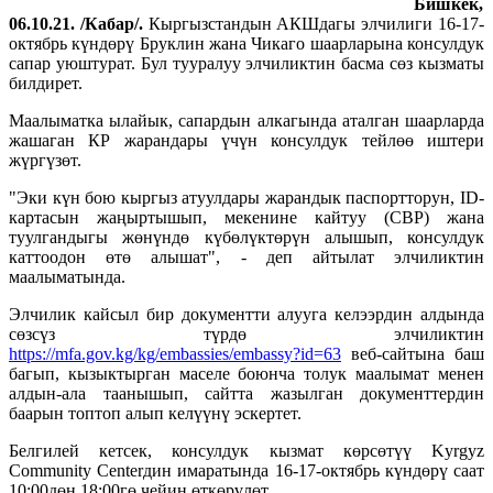
Бишкек,
06.10.21. /Кабар/.
Кыргызстандын АКШдагы элчилиги 16-17-
октябрь күндөрү Бруклин жана Чикаго шаарларына консулдук
сапар уюштурат. Бул тууралуу элчиликтин басма сөз кызматы
билдирет.
Маалыматка ылайык, сапардын алкагында аталган шаарларда
жашаган КР жарандары үчүн консулдук тейлөө иштери
жүргүзөт.
"Эки күн бою кыргыз атуулдары жарандык паспортторун, ID-
картасын жаңыртышып, мекенине кайтуу (СВР) жана
туулгандыгы жөнүндө күбөлүктөрүн алышып, консулдук
каттоодон өтө алышат", - деп айтылат элчиликтин
маалыматында.
Элчилик кайсыл бир документти алууга келээрдин алдында
сөзсүз түрдө элчиликтин
https://mfa.gov.kg/kg/embassies/embassy?id=63
веб-сайтына баш
багып, кызыктырган маселе боюнча толук маалымат менен
алдын-ала таанышып, сайтта жазылган документтердин
баарын топтоп алып келүүнү эскертет.
Белгилей кетсек, консулдук кызмат көрсөтүү Kyrgyz
Community Centerдин имаратында 16-17-октябрь күндөрү саат
10:00дөн 18:00гө чейин өткөрүлөт.