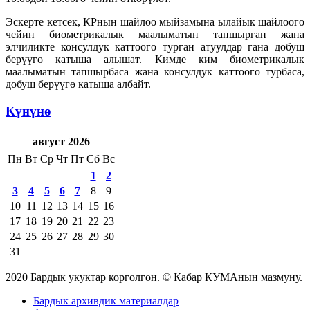
Эскерте кетсек, КРнын шайлоо мыйзамына ылайык шайлоого
чейин биометрикалык маалыматын тапшырган жана
элчиликте консулдук каттоого турган атуулдар гана добуш
берүүгө катыша алышат. Кимде ким биометрикалык
маалыматын тапшырбаса жана консулдук каттоого турбаса,
добуш берүүгө катыша албайт.
Күнүнө
август 2026
Пн
Вт
Ср
Чт
Пт
Сб
Вс
1
2
3
4
5
6
7
8
9
10
11
12
13
14
15
16
17
18
19
20
21
22
23
24
25
26
27
28
29
30
31
2020 Бардык укуктар корголгон. © Кабар КУМАнын мазмуну.
Бардык архивдик материалдар