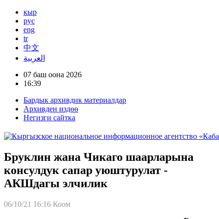
кыр
рус
eng
tr
中文
العربية
07 баш оона 2026
16:39
Бардык архивдик материалдар
Архивден издөө
Негизги сайтка
Бруклин жана Чикаго шаарларына
консулдук сапар уюштурулат -
АКШдагы элчилик
06/10/21 16:16
Коом