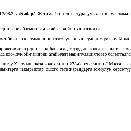
7.08.22. /Кабар/.
Жетим-Тоо кени тууралуу жалган маалымат
р тергөө абагына 14-октябрга чейин киргизилди.
алымат боюнча кылмыш иши козголуп, анын администратору Ыр
бир активисттердин жана башка адамдардын жалган жана так эм
да коомдук ой-пикирди атайылап манипуляциялоого багытталга
ыштуу Кылмыш жаза кодексинин 278-беренесинин ("Массалык 
дыктарга чакырыктар, ошого тете жарандарга зомбулук көрсөт