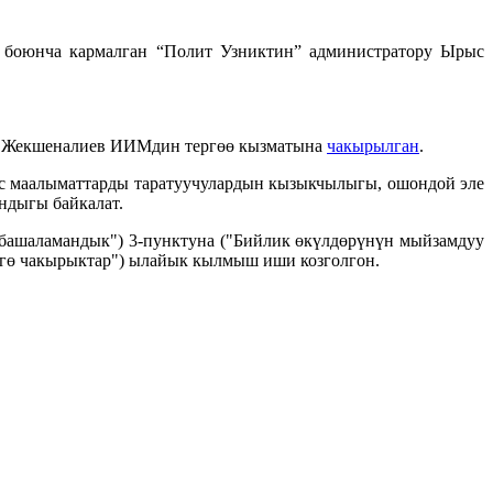
 боюнча кармалган “Полит Узниктин” администратору Ырыс
ыс Жекшеналиев ИИМдин тергөө кызматына
чакырылган
.
ес маалыматтарды таратуучулардын кызыкчылыгы, ошондой эле
ндыгы байкалат.
башаламандык") 3-пунктуна ("Бийлик өкүлдөрүнүн мыйзамдуу
үүгө чакырыктар") ылайык кылмыш иши козголгон.