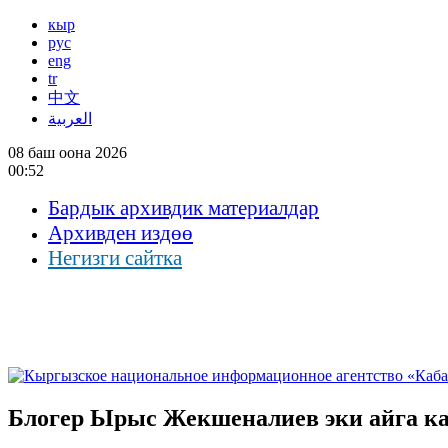
кыр
рус
eng
tr
中文
العربية
08 баш оона 2026
00:52
Бардык архивдик материалдар
Архивден издөө
Негизги сайтка
Блогер Ырыс Жекшеналиев эки айга к