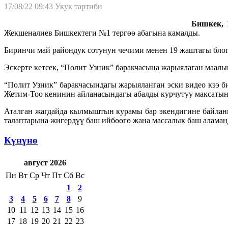
17/08/22 09:43
Укук тартиби
Бишкек, 1
Жекшеналиев Бишкектеги №1 тергөө абагына камалды.
Биринчи май райондук сотунун чечими менен 19 жаштагы блоге
Эскерте кетсек, “Полит Узник” баракчасына жарыялаган ма
“Полит Узник” баракчасындагы жарыяланган эски видео кээ 
Жетим-Тоо кенинин айланасындагы абалды курчутуу максатын
Аталган жагдайда кылмыштын курамы бар экендигине байлан
талаптарына жигердүү баш ийбөөгө жана массалык баш аламан
Күнүнө
август 2026
Пн
Вт
Ср
Чт
Пт
Сб
Вс
1
2
3
4
5
6
7
8
9
10
11
12
13
14
15
16
17
18
19
20
21
22
23