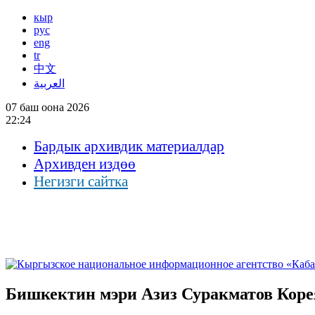
кыр
рус
eng
tr
中文
العربية
07 баш оона 2026
22:24
Бардык архивдик материалдар
Архивден издөө
Негизги сайтка
Бишкектин мэри Азиз Суракматов Кор