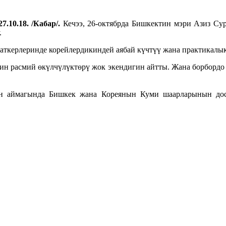
7.10.18. /Кабар/.
Кечээ, 26-октябрда Бишкектин мэри Азиз Су
.
ткерлеринде корейлердикиндей аябай күчтүү жана практикалык
нин расмий өкүлчүлүктөрү жок экендигин айтты. Жана борбордо
н аймагында Бишкек жана Кореянын Куми шаарларынын дос