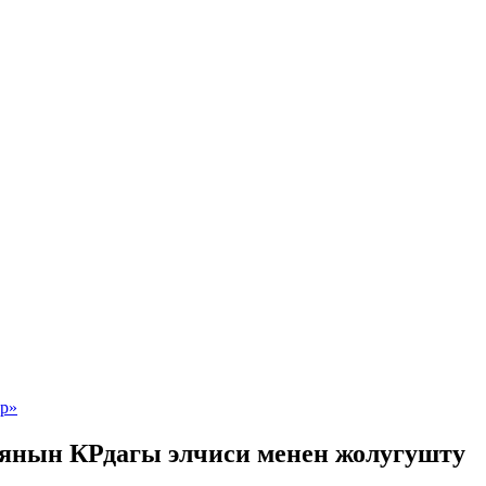
еянын КРдагы элчиси менен жолугушту