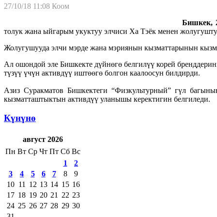
27/10/18 11:08
Коом
Бишкек, 2
толук жана ыйгарым укуктуу элчиси Ха Тэёк менен жолугушту
Жолугушууда элчи мэрде жана мэриянын кызматтарынын кызма
Ал ошондой эле Бишкекте дүйнөгө белгилүү корей бренддери
түзүү үчүн активдүү иштөөгө болгон каалоосун билдирди.
Азиз Суракматов Бишкектеги “Физкультурный” гүл багыны
кызматташтыктын активдүү уланышы керектигин белгиледи.
Күнүнө
август 2026
Пн
Вт
Ср
Чт
Пт
Сб
Вс
1
2
3
4
5
6
7
8
9
10
11
12
13
14
15
16
17
18
19
20
21
22
23
24
25
26
27
28
29
30
31