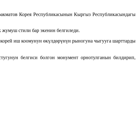
ракматов Корея Республикасынын Кыргыз Республикасындагы
 жумуш стили бар экенин белгиледи.
 корей иш коомунун өкүлдөрүнүн рыногуна чыгууга шарттарды
тугунун белгиси болгон монумент орнотулганын билдирип,