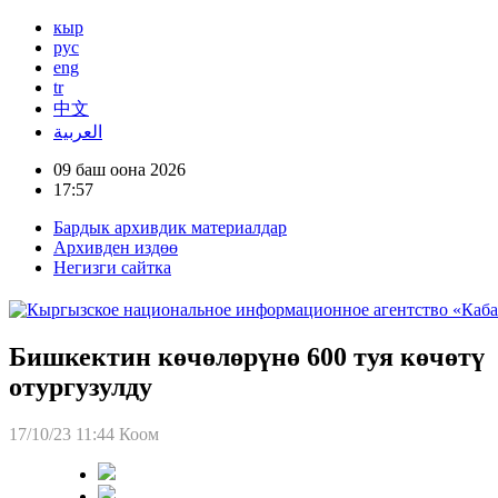
кыр
рус
eng
tr
中文
العربية
09 баш оона 2026
17:57
Бардык архивдик материалдар
Архивден издөө
Негизги сайтка
Бишкектин көчөлөрүнө 600 туя көчөтү
отургузулду
17/10/23 11:44
Коом