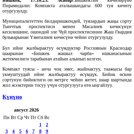
Бишкек, 17.10.23. /Кабар/
.Бишкектин көчөлөрүнө
Пирамидалис Компакта аталышындагы 600 туя көчөтү
отургузулду.
Муниципалитеттен билдиришкендей, туялардын жаңы сорту
Тынчтык проспектиси менен Масалиев көчөсүнүн
кесилишине, ошондой эле Чүй проспектисинин Жаш Гвардия
бульварынан Үмөталиев көчөсүнө чейин отургузулду.
Бул ийне жалбырактуу өсүмдүктөр Россиянын Краснодар
шаарынан «Бишкек жашыл чарба» ишканасынын
жетекчилиги тарабынан атайын алынып келген.
Компакт туясы - анча чоң эмес, жыйнактуу, таажысы бар
укмуштуудай ийне жалбырактуу өсүмдүк. Бийик өскөн
сортунун бийиктиги он метрге чейин жетет, шаар шартында
жол жээктерин тосуу үчүн отургузууга өтө ыңгайлуу.
Күнүнө
август 2026
Пн
Вт
Ср
Чт
Пт
Сб
Вс
1
2
3
4
5
6
7
8
9