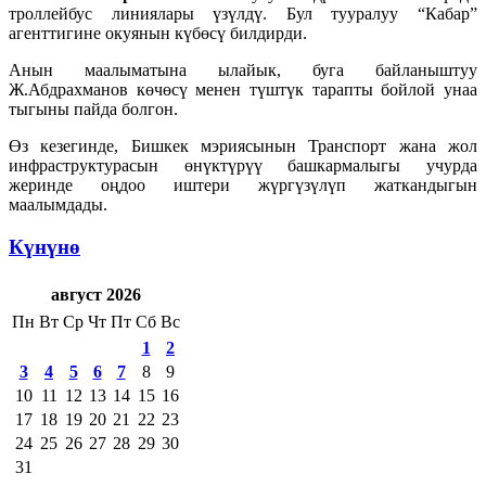
троллейбус линиялары үзүлдү. Бул тууралуу “Кабар”
агенттигине окуянын күбөсү билдирди.
Анын маалыматына ылайык, буга байланыштуу
Ж.Абдрахманов көчөсү менен түштүк тарапты бойлой унаа
тыгыны пайда болгон.
Өз кезегинде, Бишкек мэриясынын Транспорт жана жол
инфраструктурасын өнүктүрүү башкармалыгы учурда
жеринде оңдоо иштери жүргүзүлүп жаткандыгын
маалымдады.
Күнүнө
август 2026
Пн
Вт
Ср
Чт
Пт
Сб
Вс
1
2
3
4
5
6
7
8
9
10
11
12
13
14
15
16
17
18
19
20
21
22
23
24
25
26
27
28
29
30
31