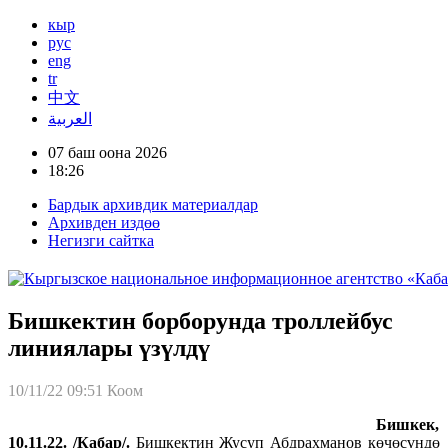
кыр
рус
eng
tr
中文
العربية
07 баш оона 2026
18:26
Бардык архивдик материалдар
Архивден издөө
Негизги сайтка
Бишкектин борборунда троллейбус
линиялары үзүлдү
10/11/22 09:51
Коом
Бишкек,
10.11.22. /Кабар/.
Бишкектин Жусуп Абдрахманов көчөсүндө