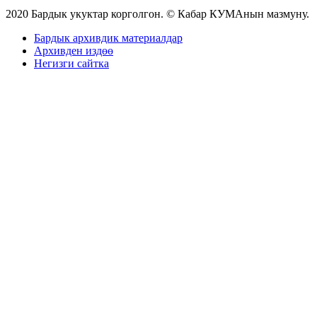
2020 Бардык укуктар корголгон. © Кабар КУМАнын мазмуну.
Бардык архивдик материалдар
Архивден издөө
Негизги сайтка