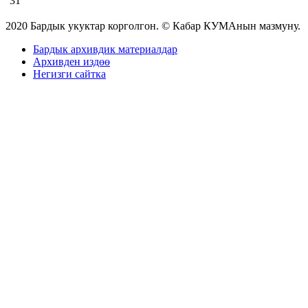
31
2020 Бардык укуктар корголгон. © Кабар КУМАнын мазмуну.
Бардык архивдик материалдар
Архивден издөө
Негизги сайтка