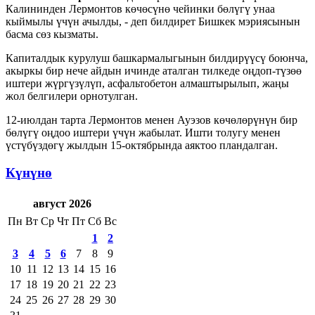
Калининден Лермонтов көчөсүнө чейинки бөлүгү унаа
кыймылы үчүн ачылды, - деп билдирет Бишкек мэриясынын
басма сөз кызматы.
Капиталдык курулуш башкармалыгынын билдирүүсү боюнча,
акыркы бир нече айдын ичинде аталган тилкеде оңдоп-түзөө
иштери жүргүзүлүп, асфальтобетон алмаштырылып, жаңы
жол белгилери орнотулган.
12-июлдан тарта Лермонтов менен Ауэзов көчөлөрүнүн бир
бөлүгү оңдоо иштери үчүн жабылат. Ишти толугу менен
үстүбүздөгү жылдын 15-октябрында аяктоо пландалган.
Күнүнө
август 2026
Пн
Вт
Ср
Чт
Пт
Сб
Вс
1
2
3
4
5
6
7
8
9
10
11
12
13
14
15
16
17
18
19
20
21
22
23
24
25
26
27
28
29
30