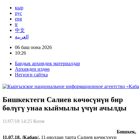
кыр
рус
eng
tr
中文
العربية
06 баш оона 2026
10:26
Бардык архивдик материалдар
Архивден издөө
Негизги сайтка
Бишкектеги Салиев көчөсүнүн бир
бөлүгү унаа кыймылы үчүн ачылды
11/07/18 14:25
Коом
Бишкек,
11.07.18. /Кабар/.
11-июлдан тарта Салиев көчөсүнүн