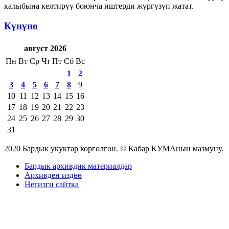
калыбына келтирүү боюнча иштерди жүргүзүп жатат.
Күнүнө
август 2026
Пн
Вт
Ср
Чт
Пт
Сб
Вс
1
2
3
4
5
6
7
8
9
10
11
12
13
14
15
16
17
18
19
20
21
22
23
24
25
26
27
28
29
30
31
2020 Бардык укуктар корголгон. © Кабар КУМАнын мазмуну.
Бардык архивдик материалдар
Архивден издөө
Негизги сайтка