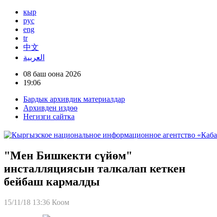
кыр
рус
eng
tr
中文
العربية
08 баш оона 2026
19:06
Бардык архивдик материалдар
Архивден издөө
Негизги сайтка
"Мен Бишкекти сүйөм"
инсталляциясын талкалап кеткен
бейбаш кармалды
15/11/18 13:36
Коом