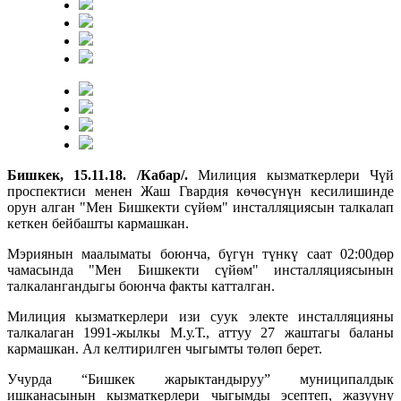
Бишкек, 15.11.18. /Кабар/.
Милиция кызматкерлери Чүй
проспектиси менен Жаш Гвардия көчөсүнүн кесилишинде
орун алган "Мен Бишкекти сүйөм" инсталляциясын талкалап
кеткен бейбашты кармашкан.
Мэриянын маалыматы боюнча, бүгүн түнкү саат 02:00дөр
чамасында "Мен Бишкекти сүйөм" инсталляциясынын
талкалангандыгы боюнча факты катталган.
Милиция кызматкерлери изи суук электе инсталляцияны
талкалаган 1991-жылкы М.у.Т., аттуу 27 жаштагы баланы
кармашкан. Ал келтирилген чыгымты төлөп берет.
Учурда “Бишкек жарыктандыруу” муниципалдык
ишканасынын кызматкерлери чыгымды эсептеп, жазууну