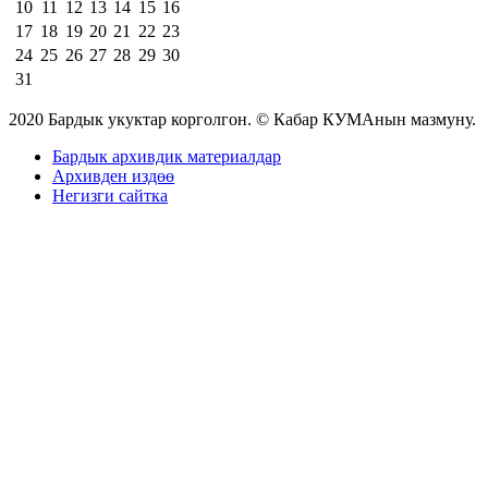
10
11
12
13
14
15
16
17
18
19
20
21
22
23
24
25
26
27
28
29
30
31
2020 Бардык укуктар корголгон. © Кабар КУМАнын мазмуну.
Бардык архивдик материалдар
Архивден издөө
Негизги сайтка