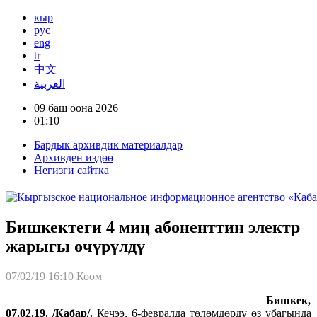
кыр
рус
eng
tr
中文
العربية
09 баш оона 2026
01:10
Бардык архивдик материалдар
Архивден издөө
Негизги сайтка
Бишкектеги 4 миң абоненттин электр
жарыгы өчүрүлдү
07/02/19 16:10
Коом
Бишкек,
07.02.19. /Кабар/.
Кечээ, 6-февралда төлөмдөрдү өз убагында