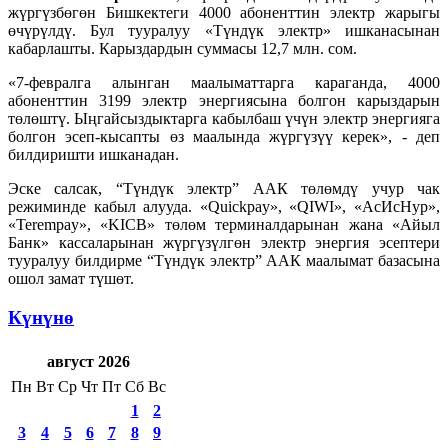
жүргүзбөгөн Бишкектеги 4000 абоненттин электр жарыгы
өчүрүлдү. Бул тууралуу «Түндүк электр» ишканасынан
кабарлашты. Карыздардын суммасы 12,7 млн. сом.
«7-февралга алынган маалыматтарга караганда, 4000
абоненттин 3199 электр энергиясына болгон карыздарын
төлөштү. Ыңгайсыздыктарга кабылбаш үчүн электр энергияга
болгон эсеп-кысапты өз маалында жүргүзүү керек», - деп
билдиришти ишканадан.
Эске салсак, “Түндүк электр” ААК төлөмдү учур чак
режиминде кабыл алууда. «Quickpay», «QIWI», «АсИсНур»,
«Terempay», «KIСB» төлөм терминалдарынан жана «Айыл
Банк» кассаларынан жүргүзүлгөн электр энергия эсептери
тууралуу билдирме “Түндүк электр” ААК маалымат базасына
ошол замат түшөт.
Күнүнө
август 2026
Пн
Вт
Ср
Чт
Пт
Сб
Вс
1
2
3
4
5
6
7
8
9