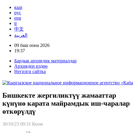
кыр
рус
eng
tr
中文
العربية
09 баш оона 2026
19:37
Бардык архивдик материалдар
Архивден издөө
Негизги сайтка
Бишкекте жергиликтүү жамааттар
күнүнө карата майрамдык иш-чаралар
өткөрүлдү
30/10/23 09:31
Коом