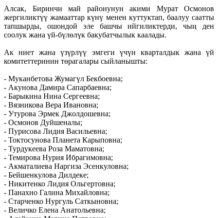
Алсак, Биринчи май районунун акими Мурат Осмонов
жергиликтүү жамааттар күнү менен куттуктап, баалуу саатты
тапшырды, ошондой эле башчы ийгиликтерди, чың ден
соолук жана үй-бүлөлүк бакубатчылык каалады.
Ак ниет жана үзүрлүү эмгеги үчүн кварталдык жана үй
комитеттеринин төрагалары сыйланышты:
- Муканбетова Жумагүл Бекбоевна;
- Акунова Дамира Сапарбаевна;
- Барыкина Нина Сергеевна;
- Вязникова Вера Ивановна;
- Утурова Эрмек Джолдошевна;
- Осмонов Дуйшеналы;
- Пурисова Лидия Васильевна;
- Токтосунова Планета Карыповна;
- Турдукеева Роза Маматовна;
- Темирова Нурия Ибрагимовна;
- Акматалиева Наргиза Эсенкуловна;
- Бейшенкулова Дилдеке;
- Никитенко Лидия Ольгертовна;
- Панахно Галина Михайловна;
- Старченко Нургуль Саткыновна;
- Величко Елена Анатольевна;