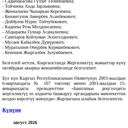
- Садыбакасова Гүлзат Төлөнбаевна;
- Тойчиева Аида Зарлыковна;
- Жееналиева Чынаркан Керезовна;
- Кенжегулов Замирбек Асанбекович;
- Дойбулов Нурис Тойчубекович;
- Кадиева Роза Молдоисаевна;
- Абдыраева Гулнар Асаналиевна;
- Самтыров Койчуман Эсенгелдиевич;
- Мусаев Кабылбек Дүмүрович;
- Мураталиев Өмүрбек Курманбекович;
- Кенешов Жыргалбек Зулумбаевич.
Белгилей кетсек, Кыргызстанда Жергиликтүү жамааттар күнү
октябрдын акыркы жекшембисинде белгиленет.
Бул күн Кыргыз Республикасынын Өкмөтүнүн 2003-жылдын
6-мартындагы № 107 токтому менен 2003-жылдын 15-
январындагы президенттин «Баштапкы деңгээлдеги
жергиликтүү өз алдынча башкаруу органдарына мамлекеттик
колдоо көрсөтүү жөнүндө» Жарлыгына ылайык белгиленген.
Күнүнө
август 2026