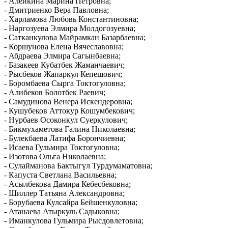
- Алейкина Марина Петровна;
- Дмитриенко Вера Павловна;
- Харламова Любовь Константиновна;
- Наргозуева Элмира Молдогозуевна;
- Сатканкулова Майрамкан Базарбаевна;
- Коршунова Елена Вячеславовна;
- Абдраева Элмира Сагынбаевна;
- Базакеев Кубатбек Жаманчаевич;
- Рысбеков Жапаркул Кепешович;
- Боромбаева Сырга Токтогуловна;
- Алибеков Болотбек Раевич;
- Самудинова Венера Искендеровна;
- Кушубеков Аттокур Кошумбекович;
- Нурбаев Осоконкул Суеркулович;
- Бикмухаметова Галина Николаевна;
- Булекбаева Латифа Борончиевна;
- Исаева Гульмира Токтогуловна;
- Изотова Ольга Николаевна;
- Сулайманова Бактыгүл Турдумаматовна;
- Капуста Светлана Васильевна;
- Асылбекова Дамира Кебесбековна;
- Шиллер Татьяна Александровна;
- Борубаева Кулсайра Бейшенкуловна;
- Атанаева Атыркуль Садыковна;
- Иманкулова Гульмира Рысдовлетовна;