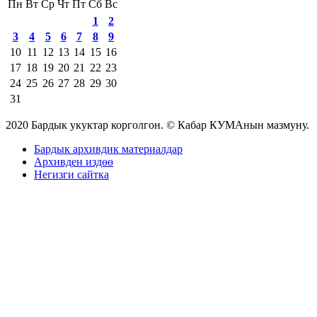
Пн
Вт
Ср
Чт
Пт
Сб
Вс
1
2
3
4
5
6
7
8
9
10
11
12
13
14
15
16
17
18
19
20
21
22
23
24
25
26
27
28
29
30
31
2020 Бардык укуктар корголгон. © Кабар КУМАнын мазмуну.
Бардык архивдик материалдар
Архивден издөө
Негизги сайтка