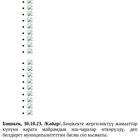
Бишкек, 30.10.23. /Кабар/.
Бишкекте жергиликтүү жамааттар
күнүнө карата майрамдык иш-чаралар өткөрүлдү, деп
билдирет муниципалитеттин басма сөз кызматы.