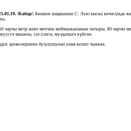
1.01.19. /Кабар/.
Бишкек шаарынын С. Лазо кыска көчөсүндө жа
ты.
 чарчы метр жеке менчик мейманкананын чатыры, 80 чарчы метр 
 жуугуч машина, газ плита, муздаткыч күйгөн.
дук эрежелеринин бузулушунан улам келип чыккан.