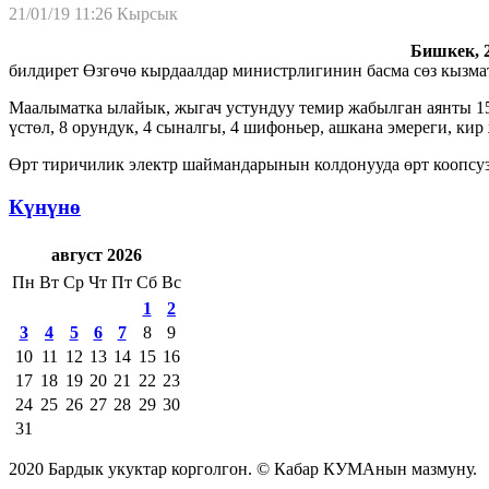
21/01/19 11:26
Кырсык
Бишкек, 2
билдирет Өзгөчө кырдаалдар министрлигинин басма сөз кызма
Маалыматка ылайык, жыгач устундуу темир жабылган аянты 150
үстөл, 8 орундук, 4 сыналгы, 4 шифоньер, ашкана эмереги, кир
Өрт тиричилик электр шаймандарынын колдонууда өрт коопсуз
Күнүнө
август 2026
Пн
Вт
Ср
Чт
Пт
Сб
Вс
1
2
3
4
5
6
7
8
9
10
11
12
13
14
15
16
17
18
19
20
21
22
23
24
25
26
27
28
29
30
31
2020 Бардык укуктар корголгон. © Кабар КУМАнын мазмуну.