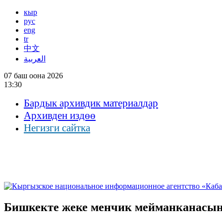
кыр
рус
eng
tr
中文
العربية
07 баш оона 2026
13:30
Бардык архивдик материалдар
Архивден издөө
Негизги сайтка
Бишкекте жеке менчик мейманканасы