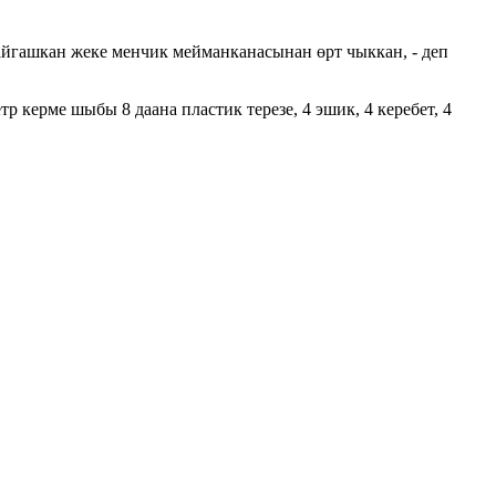
йгашкан жеке менчик мейманканасынан өрт чыккан, - деп
керме шыбы 8 даана пластик терезе, 4 эшик, 4 керебет, 4