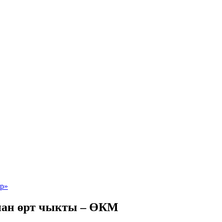
нан өрт чыкты – ӨКМ