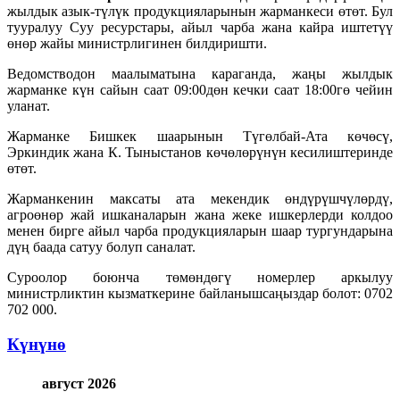
жылдык азык-түлүк продукцияларынын жарманкеси өтөт. Бул
тууралуу Суу ресурстары, айыл чарба жана кайра иштетүү
өнөр жайы министрлигинен билдиришти.
Ведомстводон маалыматына караганда, жаңы жылдык
жарманке күн сайын саат 09:00дөн кечки саат 18:00гө чейин
уланат.
Жарманке Бишкек шаарынын Түгөлбай-Ата көчөсү,
Эркиндик жана К. Тыныстанов көчөлөрүнүн кесилиштеринде
өтөт.
Жарманкенин максаты ата мекендик өндүрүшчүлөрдү,
агроөнөр жай ишканаларын жана жеке ишкерлерди колдоо
менен бирге айыл чарба продукцияларын шаар тургундарына
дүң баада сатуу болуп саналат.
Суроолор боюнча төмөндөгү номерлер аркылуу
министрликтин кызматкерине байланышсаңыздар болот: 0702
702 000.
Күнүнө
август 2026