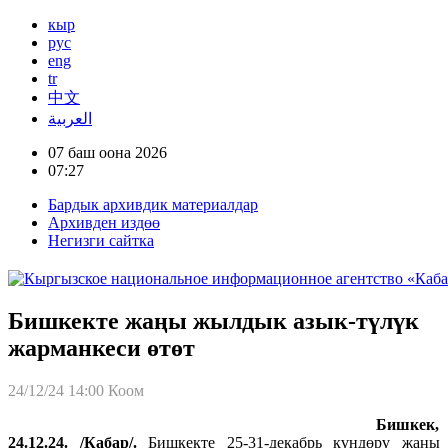
кыр
рус
eng
tr
中文
العربية
07 баш оона 2026
07:27
Бардык архивдик материалдар
Архивден издөө
Негизги сайтка
Бишкекте жаңы жылдык азык-түлүк
жарманкеси өтөт
24/12/24 14:00
Коом
Бишкек,
24.12.24. /Кабар/.
Бишкекте 25-31-декабрь күндөрү жаңы