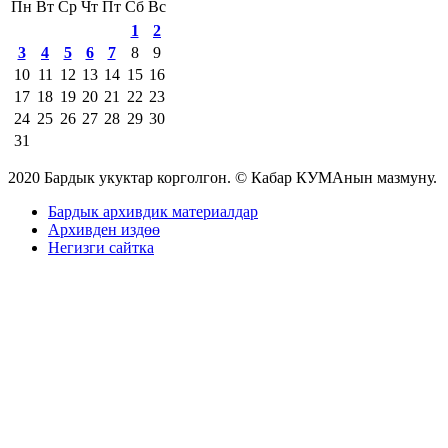
Пн
Вт
Ср
Чт
Пт
Сб
Вс
1
2
3
4
5
6
7
8
9
10
11
12
13
14
15
16
17
18
19
20
21
22
23
24
25
26
27
28
29
30
31
2020 Бардык укуктар корголгон. © Кабар КУМАнын мазмуну.
Бардык архивдик материалдар
Архивден издөө
Негизги сайтка