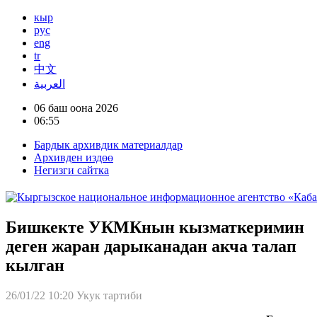
кыр
рус
eng
tr
中文
العربية
06 баш оона 2026
06:55
Бардык архивдик материалдар
Архивден издөө
Негизги сайтка
Бишкекте УКМКнын кызматкеримин
деген жаран дарыканадан акча талап
кылган
26/01/22 10:20
Укук тартиби