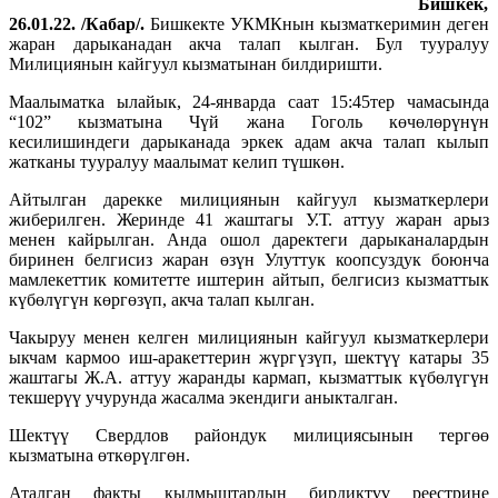
Бишкек,
26.01.22. /Кабар/.
Бишкекте УКМКнын кызматкеримин деген
жаран дарыканадан акча талап кылган. Бул тууралуу
Милициянын кайгуул кызматынан билдиришти.
Маалыматка ылайык, 24-январда саат 15:45тер чамасында
“102” кызматына Чүй жана Гоголь көчөлөрүнүн
кесилишиндеги дарыканада эркек адам акча талап кылып
жатканы тууралуу маалымат келип түшкөн.
Айтылган дарекке милициянын кайгуул кызматкерлери
жиберилген. Жеринде 41 жаштагы У.Т. аттуу жаран арыз
менен кайрылган. Анда ошол даректеги дарыканалардын
биринен белгисиз жаран өзүн Улуттук коопсуздук боюнча
мамлекеттик комитетте иштерин айтып, белгисиз кызматтык
күбөлүгүн көргөзүп, акча талап кылган.
Чакыруу менен келген милициянын кайгуул кызматкерлери
ыкчам кармоо иш-аракеттерин жүргүзүп, шектүү катары 35
жаштагы Ж.А. аттуу жаранды кармап, кызматтык күбөлүгүн
текшерүү учурунда жасалма экендиги аныкталган.
Шектүү Свердлов райондук милициясынын тергөө
кызматына өткөрүлгөн.
Аталган факты кылмыштардын бирдиктүү реестрине