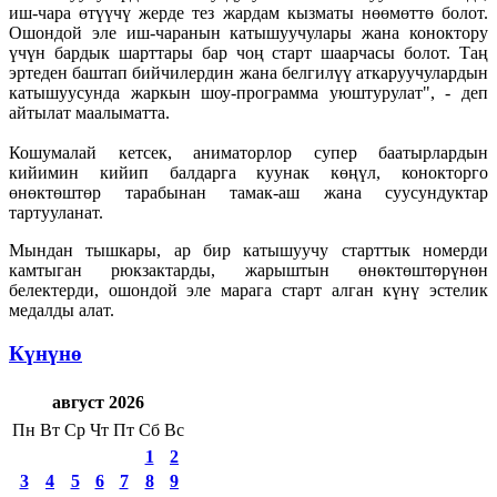
иш-чара өтүүчү жерде тез жардам кызматы нөөмөттө болот.
Ошондой эле иш-чаранын катышуучулары жана коноктору
үчүн бардык шарттары бар чоң старт шаарчасы болот. Таң
эртеден баштап бийчилердин жана белгилүү аткаруучулардын
катышуусунда жаркын шоу-программа уюштурулат", - деп
айтылат маалыматта.
Кошумалай кетсек, аниматорлор супер баатырлардын
кийимин кийип балдарга куунак көңүл, конокторго
өнөктөштөр тарабынан тамак-аш жана суусундуктар
тартууланат.
Мындан тышкары, ар бир катышуучу старттык номерди
камтыган рюкзактарды, жарыштын өнөктөштөрүнөн
белектерди, ошондой эле марага старт алган күнү эстелик
медалды алат.
Күнүнө
август 2026
Пн
Вт
Ср
Чт
Пт
Сб
Вс
1
2
3
4
5
6
7
8
9