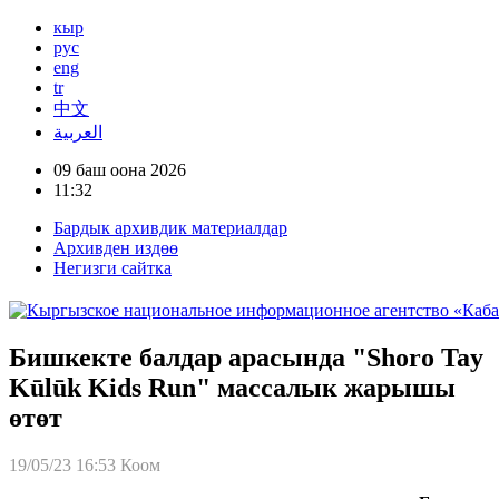
кыр
рус
eng
tr
中文
العربية
09 баш оона 2026
11:32
Бардык архивдик материалдар
Архивден издөө
Негизги сайтка
Бишкекте балдар арасында "Shoro Tay
Kūlūk Kids Run" массалык жарышы
өтөт
19/05/23 16:53
Коом