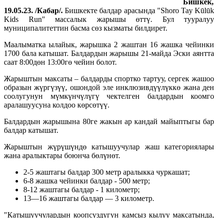
Бишкек,
19.05.23. /Кабар/.
Бишкекте балдар арасында "Shoro Tay Kūlūk
Kids Run" массалык жарышы өттү. Бул тууралуу
муниципалитеттин басма сөз кызматы билдирет.
Маалыматка ылайык, жарышка 2 жаштан 16 жашка чейинки
1700 бала катышат. Балдардын жарышы 21-майда Эски аянтта
саат 8:00дөн 13:00гө чейин болот.
Жарыштын максаты – балдарды спортко тартуу, сергек жашоо
образын жүргүзүү, ошондой эле инклюзивдүүлүккө жана ден
соолугунун мүмкүнчүлүгү чектелген балдардын коомго
аралашуусуна колдоо көрсөтүү.
Балдардын жарышына 80ге жакын ар кандай майыптыгы бар
балдар катышат.
Жарыштын жүрүшүндө катышуучулар жаш категориялары
жана аралыктары боюнча бөлүнөт.
2-5 жаштагы балдар 300 метр аралыкка чуркашат;
6-8 жашка чейинки балдар - 500 метр;
8-12 жаштагы балдар - 1 километр;
13—16 жаштагы балдар — 3 километр.
"Катышуучулардын коопсуздугун камсыз кылуу максатында,