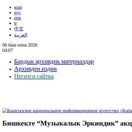
кыр
рус
eng
tr
中文
العربية
06 баш оона 2026
04:07
Бардык архивдик материалдар
Архивден издөө
Негизги сайтка
Бишкекте “Музыкалык Эркиндик” акц