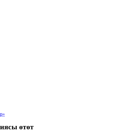
иясы өтөт