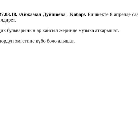
27.03.18. /Айжамал Дуйшоева - Кабар/.
Бишкекте 8-апрелде са
лдирет.
ик бульварынын ар кайсыл жеринде музыка аткарышат.
лөрдүн эмгегине күбө боло алышат.