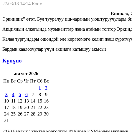
27/03/18 14:14
Коом
Бишкек,
Эркиндик” өтөт. Бул тууралуу иш-чаранын уюштуруучулары би
Акциянын алкагында музыканттар жана атайын топтор Эркинд
Калаа тургундары ошондой эле көргөзмөгө келип жаш сүрөтчү
Бардык каалоочулар үчүн акцияга катышуу акысыз.
Күнүнө
август 2026
Пн
Вт
Ср
Чт
Пт
Сб
Вс
1
2
3
4
5
6
7
8
9
10
11
12
13
14
15
16
17
18
19
20
21
22
23
24
25
26
27
28
29
30
31
2020 Бардык укуктар корголгон. © Кабар КУМАнын мазмуну.