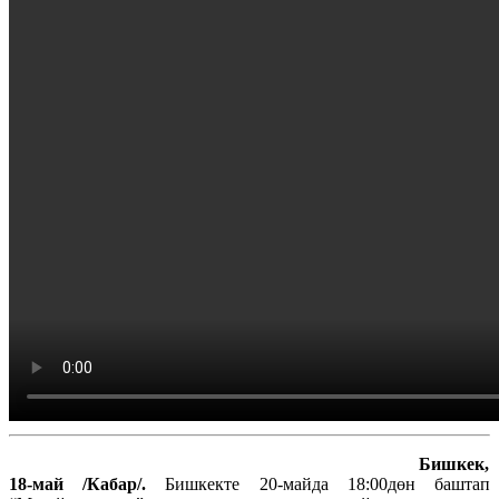
Би
шкек,
18
-май
/Кабар/.
Бишкекте 20-майда 18:00дөн баштап