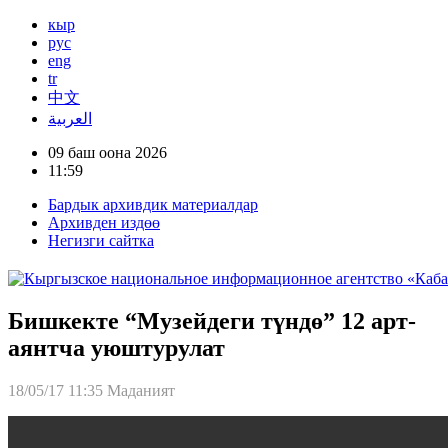
кыр
рус
eng
tr
中文
العربية
09 баш оона 2026
11:59
Бардык архивдик материалдар
Архивден издөө
Негизги сайтка
Бишкекте “Музейдеги түндө” 12 арт-
аянтча уюштурулат
18/05/17 11:35
Маданият