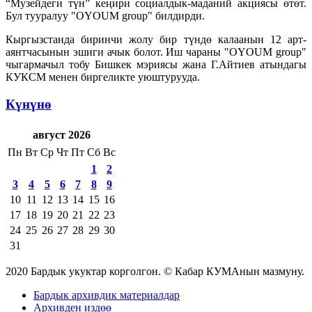
“Музейдеги түн” кеңири социалдык-маданий акциясы өтөт.
Бул тууралуу
"OYOUM group" билдирди.
Кыргызстанда биринчи жолу бир түндө калаанын 12 арт-
аянтчасынын эшиги ачык болот. Иш чараны "OYOUM group"
чыгармачыл тобу Бишкек мэриясы жана Г.Айтиев атындагы
КУКСМ менен биргеликте уюштурууда.
Күнүнө
август 2026
Пн
Вт
Ср
Чт
Пт
Сб
Вс
1
2
3
4
5
6
7
8
9
10
11
12
13
14
15
16
17
18
19
20
21
22
23
24
25
26
27
28
29
30
31
2020 Бардык укуктар корголгон. © Кабар КУМАнын мазмуну.
Бардык архивдик материалдар
Архивден издөө