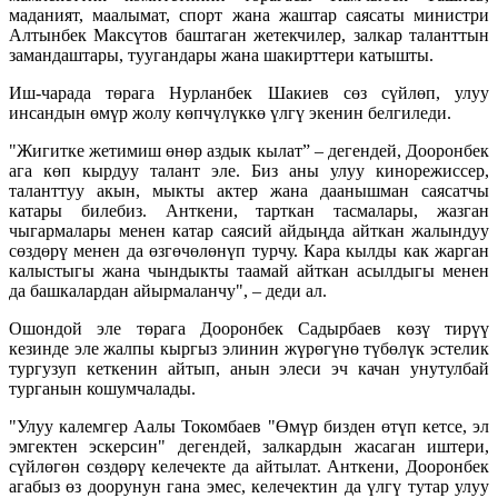
маданият, маалымат, спорт жана жаштар саясаты министри
Алтынбек Максүтов баштаган жетекчилер, залкар таланттын
замандаштары, туугандары жана шакирттери катышты.
Иш-чарада төрага Нурланбек Шакиев сөз сүйлөп, улуу
инсандын өмүр жолу көпчүлүккө үлгү экенин белгиледи.
"Жигитке жетимиш өнөр аздык кылат” – дегендей, Дооронбек
ага көп кырдуу талант эле. Биз аны улуу кинорежиссер,
таланттуу акын, мыкты актер жана даанышман саясатчы
катары билебиз. Анткени, тарткан тасмалары, жазган
чыгармалары менен катар саясий айдыңда айткан жалындуу
сөздөрү менен да өзгөчөлөнүп турчу. Кара кылды как жарган
калыстыгы жана чындыкты таамай айткан асылдыгы менен
да башкалардан айырмаланчу", – деди ал.
Ошондой эле төрага Дооронбек Садырбаев көзү тирүү
кезинде эле жалпы кыргыз элинин жүрөгүнө түбөлүк эстелик
тургузуп кеткенин айтып, анын элеси эч качан унутулбай
турганын кошумчалады.
"Улуу калемгер Аалы Токомбаев "Өмүр бизден өтүп кетсе, эл
эмгектен эскерсин" дегендей, залкардын жасаган иштери,
сүйлөгөн сөздөрү келечекте да айтылат. Анткени, Дооронбек
агабыз өз доорунун гана эмес, келечектин да үлгү тутар улуу