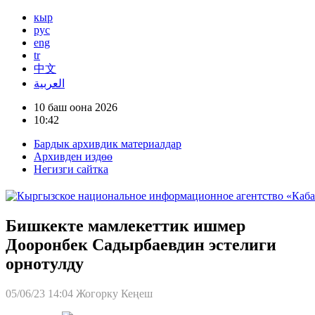
кыр
рус
eng
tr
中文
العربية
10 баш оона 2026
10:42
Бардык архивдик материалдар
Архивден издөө
Негизги сайтка
Бишкекте мамлекеттик ишмер
Дооронбек Садырбаевдин эстелиги
орнотулду
05/06/23 14:04
Жогорку Кеңеш