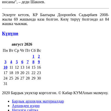
инсаны", – деди Шакиев.
Эскерте кетсек, КР Баатыры Дооронбек Садырбаев 2008-
жылы 69 жашында каза болгон. Көзү тирүү болгондо ал 84
жашка чыкмак.
Күнүнө
август 2026
Пн
Вт
Ср
Чт
Пт
Сб
Вс
1
2
3
4
5
6
7
8
9
10
11
12
13
14
15
16
17
18
19
20
21
22
23
24
25
26
27
28
29
30
31
2020 Бардык укуктар корголгон. © Кабар КУМАнын мазмуну.
Бардык архивдик материалдар
Архивден издөө
Негизги сайтка