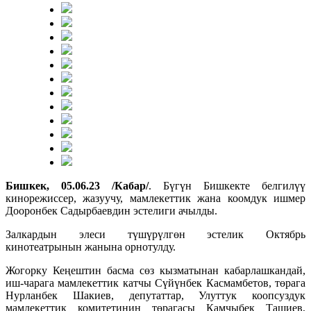
Бишкек,
05.06.23 /Кабар/
. Бүгүн Бишкекте белгилүү
кинорежиссер, жазуучу, мамлекеттик жана коомдук ишмер
Дооронбек Садырбаевдин эстелиги ачылды.
Залкардын элеси түшүрүлгөн эстелик Октябрь
кинотеатрынын жанына орнотулду.
Жогорку Кеңештин басма сөз кызматынан кабарлашкандай,
иш-чарага мамлекеттик катчы Сүйүнбек Касмамбетов, төрага
Нурланбек Шакиев, депутаттар, Улуттук коопсуздук
мамлекеттик комитетинин төрагасы Камчыбек Ташиев,