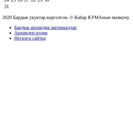
31
2020 Бардык укуктар корголгон. © Кабар КУМАнын мазмуну.
Бардык архивдик материалдар
Архивден издөө
Негизги сайтка