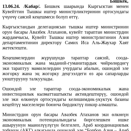
Бишкек,
13.06.24. /Кабар/.
Бишкек шаарында Кыргызстан менен
Кувейттин Тышкы иштер министрликтеринин ортосундагы
үчүнчү саясий кеңешмеси болуп өттү.
Кыргызстандын делегациясын тышкы иштер министринин
орун басары Авазбек Атаханов, кувейт тараптан министрдин
жардамчысы, Кувейт Тышкы иштер министрлигинин Азия
департаментинин директору Самих Иса Аль-Жаухар Хаят
жетектешти.
Кеңешмелердин жүрүшүндө тараптар саясий, соода-
экономикалык жана маданий-гуманитардык чөйрөлөрдөгү
эки тараптуу мамилелердин учурдагы абалын, ошондой эле
жогорку жана эң жогорку деңгээлдеги өз ара сапарларды
уюштурууну талкуулады.
Ошондой эле тараптар соода-экономикалык жана
инвестициялык кызматташтыкты активдештирүү, ошондой
эле эки өлкөнүн ортосундагы келишимдик-укуктук базаны
кеңейтүү маселелери боюнча бирдиктүү пикир алмашты.
Министрдин орун басары Авазбек Атаханов эки өлкөнүн
экономикалык потенциалындагы биргелешкен ишке
ашыруунун маанилүүлүгүн белгилеп, Араб координациялык
тобунун (АКГ) алкагында ошондой эле “Борбор Азия – Араб