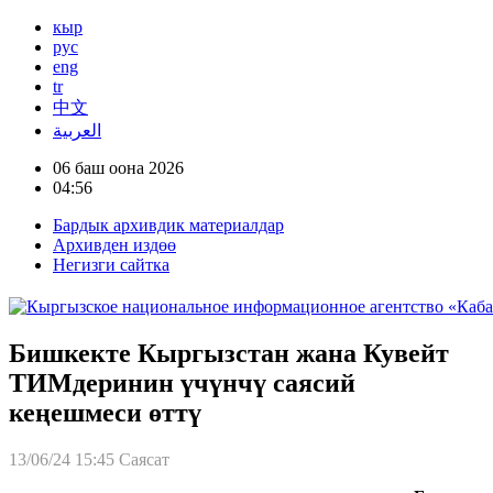
кыр
рус
eng
tr
中文
العربية
06 баш оона 2026
04:56
Бардык архивдик материалдар
Архивден издөө
Негизги сайтка
Бишкекте Кыргызстан жана Кувейт
ТИМдеринин үчүнчү саясий
кеңешмеси өттү
13/06/24 15:45
Саясат