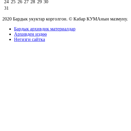
24
25
26
27
28
29
30
31
2020 Бардык укуктар корголгон. © Кабар КУМАнын мазмуну.
Бардык архивдик материалдар
Архивден издөө
Негизги сайтка