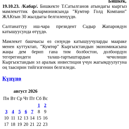
Бишкек,
19.10.23. /Кабар/.
Бишкекте Т.Сатылганов атындагы кыргыз
мамлекеттик филармониясында "Кумтөр Голд Компани"
ЖАКтын 30 жылдыгы белгиленүүдө.
Салтанаттуу иш-чара президент Садыр Жапаровдун
катышуусунда өтүүдө.
Мамлекет башчысы өз сөзүндө катышуучуларды маараке
менен куттуктап, "Кумтөр" Кыргызстандын экономикасына
жаңы дем берип гана тим болбостон, долбоордун
тегерегиндеги талаш-тартыштардын чечилиши
Кыргызстандын эл аралык инвестиция үчүн жагымдуулугуна
оң таасирин тийгизгенин белгиледи.
Күнүнө
август 2026
Пн
Вт
Ср
Чт
Пт
Сб
Вс
1
2
3
4
5
6
7
8
9
10
11
12
13
14
15
16
17
18
19
20
21
22
23