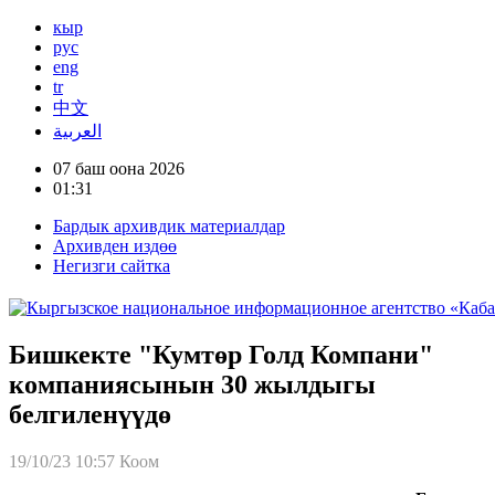
кыр
рус
eng
tr
中文
العربية
07 баш оона 2026
01:31
Бардык архивдик материалдар
Архивден издөө
Негизги сайтка
Бишкекте "Кумтөр Голд Компани"
компаниясынын 30 жылдыгы
белгиленүүдө
19/10/23 10:57
Коом