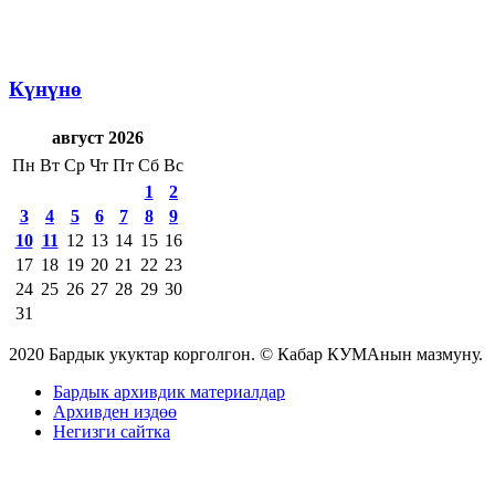
Күнүнө
август 2026
Пн
Вт
Ср
Чт
Пт
Сб
Вс
1
2
3
4
5
6
7
8
9
10
11
12
13
14
15
16
17
18
19
20
21
22
23
24
25
26
27
28
29
30
31
2020 Бардык укуктар корголгон. © Кабар КУМАнын мазмуну.
Бардык архивдик материалдар
Архивден издөө
Негизги сайтка