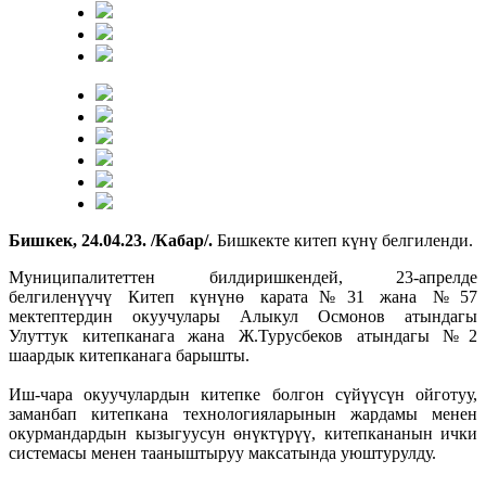
Бишкек
, 24.04.23. /
Кабар
/.
Бишкекте китеп күнү белгиленди.
Муниципалитеттен билдиришкендей, 23-апрелде
белгиленүүчү Китеп күнүнө карата№31 жана №57
мектептердин окуучулары Алыкул Осмонов атындагы
Улуттук китепканага жана Ж.Турусбеков атындагы №2
шаардык китепканага барышты.
Иш-чара окуучулардын китепке болгон сүйүүсүн ойготуу,
заманбап китепкана технологияларынын жардамы менен
окурмандардын кызыгуусун өнүктүрүү, китепкананын ички
системасы менен тааныштыруу максатында уюштурулду.