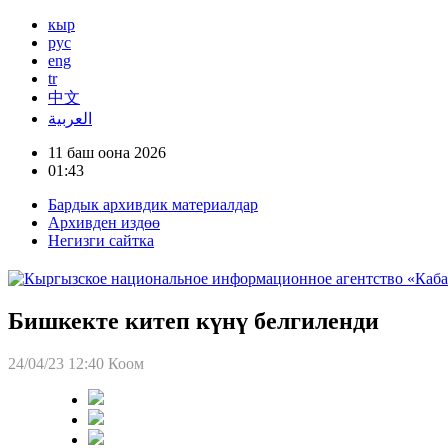
кыр
рус
eng
tr
中文
العربية
11 баш оона 2026
01:43
Бардык архивдик материалдар
Архивден издөө
Негизги сайтка
Бишкекте китеп күнү белгиленди
24/04/23 12:40
Коом