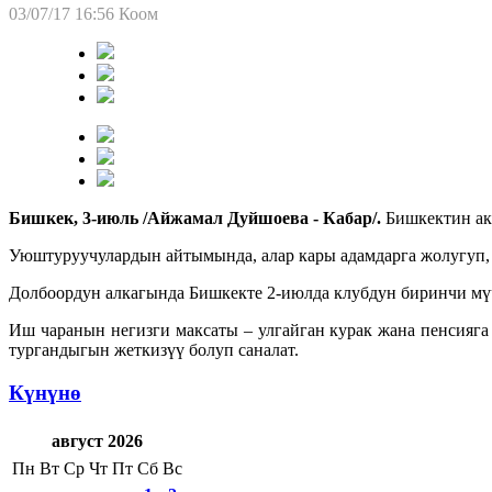
03/07/17 16:56
Коом
Би
шкек, 3
-
июл
ь
/Айжамал Дуйшоева - Кабар/.
Бишкектин ак
Уюштуруучулардын айтымында, алар кары адамдарга жолугуп, 
Долбоордун алкагында Бишкекте 2-июлда клубдун биринчи мүч
Иш чаранын негизги максаты – улгайган курак жана пенсияг
тургандыгын жеткизүү болуп саналат.
Күнүнө
август 2026
Пн
Вт
Ср
Чт
Пт
Сб
Вс