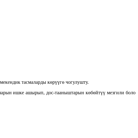
мекендик тасмаларды көрүүгө чогулушту.
уларын ишке ашырып, дос-тааныштарын көбөйтүү мезгили боло