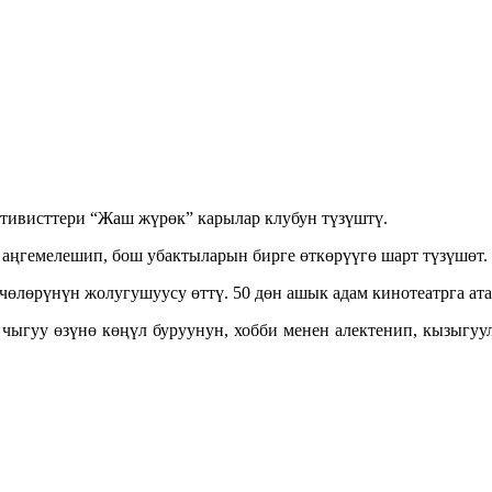
тивисттери “Жаш жүрөк” карылар клубун түзүштү.
аңгемелешип, бош убактыларын бирге өткөрүүгө шарт түзүшөт.
өлөрүнүн жолугушуусу өттү. 50 дөн ашык адам кинотеатрга ата
а чыгуу өзүнө көңүл буруунун, хобби менен алектенип, кызыгу