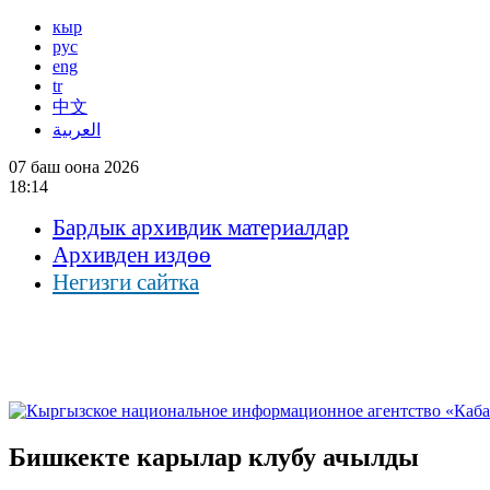
кыр
рус
eng
tr
中文
العربية
07 баш оона 2026
18:14
Бардык архивдик материалдар
Архивден издөө
Негизги сайтка
Бишкекте карылар клубу ачылды