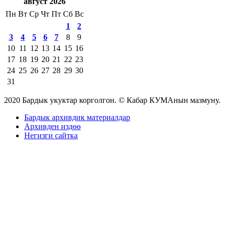
август 2026
Пн
Вт
Ср
Чт
Пт
Сб
Вс
1
2
3
4
5
6
7
8
9
10
11
12
13
14
15
16
17
18
19
20
21
22
23
24
25
26
27
28
29
30
31
2020 Бардык укуктар корголгон. © Кабар КУМАнын мазмуну.
Бардык архивдик материалдар
Архивден издөө
Негизги сайтка