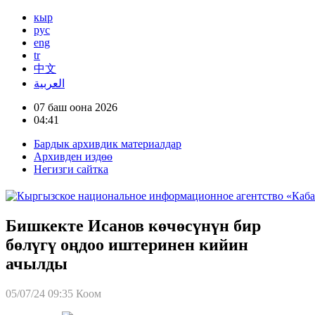
кыр
рус
eng
tr
中文
العربية
07 баш оона 2026
04:41
Бардык архивдик материалдар
Архивден издөө
Негизги сайтка
Бишкекте Исанов көчөсүнүн бир
бөлүгү оңдоо иштеринен кийин
ачылды
05/07/24 09:35
Коом