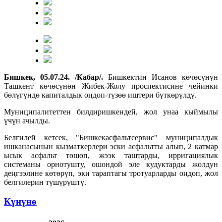
Бишкек, 05.07.24. /Кабар/.
Бишкектин Исанов көчөсүнүн
Ташкент көчөсүнөн Жибек-Жолу проспектисине чейинки
бөлүгүндө капиталдык оңдоп-түзөө иштери бүткөрүлдү.
Муниципалитеттен билдиришкендей, жол унаа кыймылы
үчүн ачылды.
Белгилей кетсек, "Бишкекасфальтсервис" муниципалдык
ишканасынын кызматкерлери эски асфальтты алып, 2 катмар
ысык асфальт төшөп, жээк таштарды, ирригациялык
системаны орнотушту, ошондой эле кудуктарды жолдун
деңгээлине көтөрүп, эки тараптагы тротуарларды оңдоп, жол
белгилерин түшүрүштү.
Күнүнө