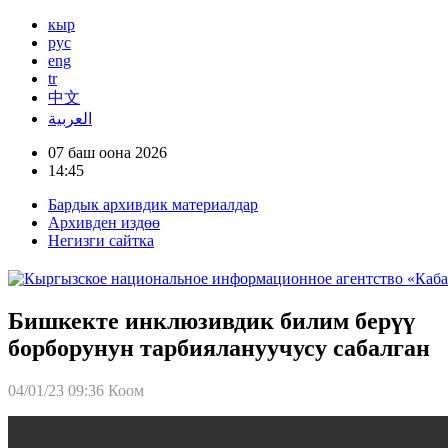
кыр
рус
eng
tr
中文
العربية
07 баш оона 2026
14:45
Бардык архивдик материалдар
Архивден издөө
Негизги сайтка
Бишкекте инклюзивдик билим берүү
борборунун тарбиялануучусу сабалган
04/01/23 09:36
Коом