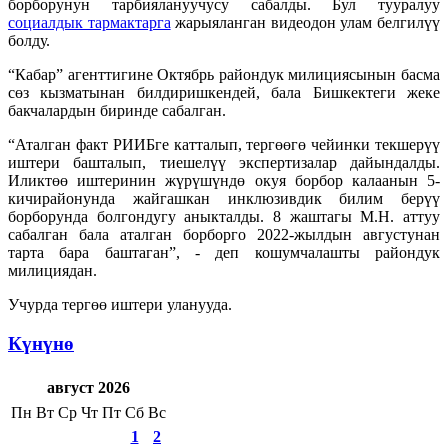
борборунун тарбиялануучусу сабалды. Бул тууралуу
социалдык тармактарга
жарыяланган видеодон улам белгилүү
болду.
“Кабар” агенттигине Октябрь райондук милициясынын басма
сөз кызматынан билдиришкендей, бала Бишкектеги жеке
бакчалардын биринде сабалган.
“Аталган факт РИИБге катталып, тергөөгө чейинки текшерүү
иштери башталып, тиешелүү экспертизалар дайындалды.
Иликтөө иштеринин жүрүшүндө окуя борбор калаанын 5-
кичирайонунда жайгашкан инклюзивдик билим берүү
борборунда болгондугу аныкталды. 8 жаштагы М.Н. аттуу
сабалган бала аталган борборго 2022-жылдын августунан
тарта бара баштаган”, - деп кошумчалашты райондук
милициядан.
Учурда тергөө иштери уланууда.
Күнүнө
август 2026
Пн
Вт
Ср
Чт
Пт
Сб
Вс
1
2