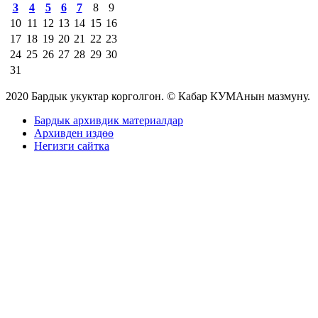
3
4
5
6
7
8
9
10
11
12
13
14
15
16
17
18
19
20
21
22
23
24
25
26
27
28
29
30
31
2020 Бардык укуктар корголгон. © Кабар КУМАнын мазмуну.
Бардык архивдик материалдар
Архивден издөө
Негизги сайтка