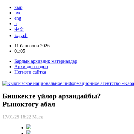
кыр
рус
eng
tr
中文
العربية
11 баш оона 2026
01:05
Бардык архивдик материалдар
Архивден издөө
Негизги сайтка
Бишкекте үйлөр арзандайбы?
Рыноктогу абал
17/01/25 16:22
Маек