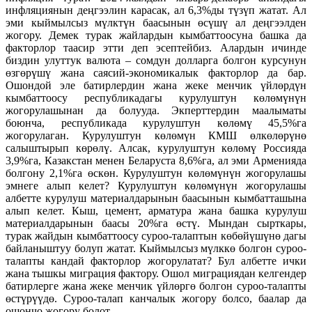
инфляциянын деңгээлин карасак, ал 6,3%ды түзүп жатат. Ал
эми кыймылсыз мүлктүн баасынын өсүшү ал деңгээлден
жогору. Демек турак жайлардын кымбаттоосуна башка да
факторлор таасир этти деп эсептейбиз. Алардын ичинде
биздин улуттук валюта – сомдун долларга болгон курсунун
өзгөрүшү жана саясий-экономикалык факторлор да бар.
Ошондой эле батирлердин жана жеке менчик үйлөрдүн
кымбаттоосу республикадагы курулуштун көлөмүнүн
жогорулашынан да болууда. Экперттердин маалыматы
боюнча, республикада курулуштун көлөмү 45,5%га
жогорулаган. Курулуштун көлөмүн КМШ өлкөлөрүнө
салыштырып көрөлү. Алсак, курулуштун көлөмү Россияда
3,9%га, Казакстан менен Беларуста 8,6%га, ал эми Арменияда
болгону 2,1%га өскөн. Курулуштун көлөмүнүн жогорулашы
эмнеге алып келет? Курулуштун көлөмүнүн жогорулашы
албетте курулуш материалдарынын баасынын кымбатташына
алып келет. Кыш, цемент, арматура жана башка курулуш
материалдарынын баасы 20%га өстү. Мындан сырткары,
турак жайдын кымбаттоосу суроо-талаптын көбөйүшүнө дагы
байланыштуу болуп жатат. Кыймылсыз мүлккө болгон суроо-
талапты кандай факторлор жогорулатат? Бул албетте ички
жана тышкы миграция фактору. Ошол миграциядан келгендер
батирлерге жана жеке менчик үйлөргө болгон суроо-талапты
өстүрүүдө. Суроо-талап канчалык жогору болсо, баалар да
ошончо жогору болот.