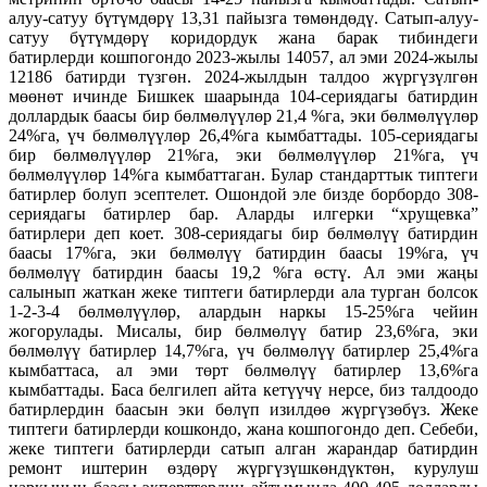
алуу-сатуу бүтүмдөрү 13,31 пайызга төмөндөдү. Сатып-алуу-
сатуу бүтүмдөрү коридордук жана барак тибиндеги
батирлерди кошпогондо 2023-жылы 14057, ал эми 2024-жылы
12186 батирди түзгөн. 2024-жылдын талдоо жүргүзүлгөн
мөөнөт ичинде Бишкек шаарында 104-сериядагы батирдин
доллардык баасы бир бөлмөлүүлөр 21,4 %га, эки бөлмөлүүлөр
24%га, үч бөлмөлүүлөр 26,4%га кымбаттады. 105-сериядагы
бир бөлмөлүүлөр 21%га, эки бөлмөлүүлөр 21%га, үч
бөлмөлүүлөр 14%га кымбаттаган. Булар стандарттык типтеги
батирлер болуп эсептелет. Ошондой эле бизде борбордо 308-
сериядагы батирлер бар. Аларды илгерки “хрущевка”
батирлери деп коет. 308-сериядагы бир бөлмөлүү батирдин
баасы 17%га, эки бөлмөлүү батирдин баасы 19%га, үч
бөлмөлүү батирдин баасы 19,2 %га өстү. Ал эми жаңы
салынып жаткан жеке типтеги батирлерди ала турган болсок
1-2-3-4 бөлмөлүүлөр, алардын наркы 15-25%га чейин
жогорулады. Мисалы, бир бөлмөлүү батир 23,6%га, эки
бөлмөлүү батирлер 14,7%га, үч бөлмөлүү батирлер 25,4%га
кымбаттаса, ал эми төрт бөлмөлүү батирлер 13,6%га
кымбаттады. Баса белгилеп айта кетүүчү нерсе, биз талдоодо
батирлердин баасын эки бөлүп изилдөө жүргүзөбүз. Жеке
типтеги батирлерди кошкондо, жана кошпогондо деп. Себеби,
жеке типтеги батирлерди сатып алган жарандар батирдин
ремонт иштерин өздөрү жүргүзүшкөндүктөн, курулуш