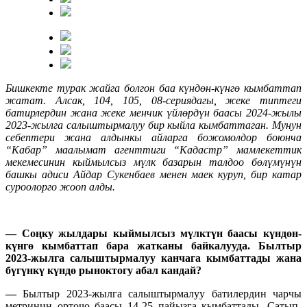
Бишкекте турак жайга болгон баа күндөн-күнгө кымбаттап
жатат. Алсак, 104, 105, 08-сериядагы, жеке типтеги
батирлердин жана жеке менчик үйлөрдүн баасы 2024-жылы
2023-жылга салыштырмалуу бир кыйла кымбаттаган. Мунун
себептери жана алдынкы айларга божомолдор боюнча
“Кабар” маалымат агенттиги “Кадастр” мамлекеттик
мекемесинин кыймылсыз мүлк базарын талдоо бөлүмүнүн
башкы адиси Айдар Сукенбаев менен маек куруп, бир катар
суроолорго жооп алды.
—
Соңку жылдары кыймылсыз мүлктүн баасы күндөн-
күнгө кымбаттап бара жатканы байкалууда. Былтыр
2023-жылга салыштырмалуу канчага кымбаттады жана
бүгүнкү күндө рыноктогу абал кандай?
—
Былтыр 2023-жылга салыштырмалуу батилердин чарчы
метринин орточо баасы 14-25 пайызга кымбаттады. Сатып-