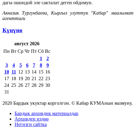
дагы ошондой эле сакталат деген ойдомун.
Акназик Тургунбаева, Кыргыз улуттук "Кабар" маалымат
агенттиги
Күнүнө
август 2026
Пн
Вт
Ср
Чт
Пт
Сб
Вс
1
2
3
4
5
6
7
8
9
10
11
12
13
14
15
16
17
18
19
20
21
22
23
24
25
26
27
28
29
30
31
2020 Бардык укуктар корголгон. © Кабар КУМАнын мазмуну.
Бардык архивдик материалдар
Архивден издөө
Негизги сайтка