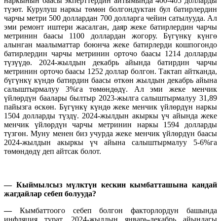
наркынын баасы экперттердин айтымында 400-405 долларды
түзөт. Курулуш наркы төмөн болгондуктан бул батирлердин
чарчы метри 500 доллардан 700 долларга чейин сатылууда. Ал
эми ремонт иштери жасалган, даяр жеке батирлердин чарчы
метринин баасы 1100 доллардан жогору. Бүгүнкү күнгө
алынган маалыматтар боюнча жеке батирлерди кошпогондо
батирлердин чарчы метринин орточо баасы 1214 долларды
түзүүдө. 2024-жылдын декабрь айында батирдин чарчы
метринин орточо баасы 1252 доллар болгон. Тактап айтканда,
бүгүнкү күндө батирдин баасы өткөн жылдын декабрь айына
салыштырмалуу 3%га төмөндөдү. Ал эми жеке менчик
үйлөрдүн баалары былтыр 2023-жылга салыштырмалуу 31,89
пайызга өскөн. Бүгүнкү күндө жеке менчик үйлөрдүн наркы
1504 долларды түздү. 2024-жылдын акыркы үч айында жеке
менчик үйлөрдүн чарчы метринин наркы 1594 долларды
түзгөн. Муну менен биз учурда жеке менчик үйлөрдүн баасы
2024-жылдын акыркы үч айына салыштырмалуу 5-6%га
төмөндөдү деп айтсак болот.
—
Кыймылсыз мүлктүн кескин кымбатташына кандай
жагдайлар себеп болууда?
—
Кымбаттоого себеп болгон факторлордун башында
инфляция турат. 2024-жылдын январь-декабрь айындагы