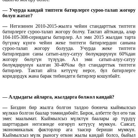
—
Учурда кандай типтеги батирлерге суроо-талап жогору
болуп жатат?
—
Негизинен 2010-2015-жылга чейин стандарттык типтеги
батирлерге суроо-талап жогору болчу. Тактап айтканда, алар
104-105-308-сериядагы батирлер. Ал эми 2015 жылдан тарта
бүгүнкү күнгө чейин жеке типтеги батирлердин санына
суроо-талап жогору болууда. Учурда жеке типтеги
батирлердин саны сатып-алуу-сатуу бөлүмдөрүнүн 60%дан
жогору бөлүгүн түзүүдө. Ал эми сатып-алуу-сатуу
бөлүмдөрүнүн калган 30-40%зы бул стандарттык типтеги
батирлер. Тактап айта кетүүчү нерсе, бул батирлерге
коридордук жана барак тибиндеги батирлер кошулбайт.
— Алдыдагы айларга, жылдарга болжол кандай?
—
Биздин бир жылга болгон талдоо боюнча кыймылсыз
мүлккө болгон баалар төмөндөбөйт. Бирок, албетте бул өтө так
эмес маалымат. Кыймылсыз мүлктүн баалары ар түрдүү
шарттардын негизинде өзгөрүп кетүүсү мүмкүн. Саясат,
экономикалык факторлор ага таасир бериши мүмкүн.
Кыймылсыз мүлк рыногу өткөн жылы кандай болсо, быйыл