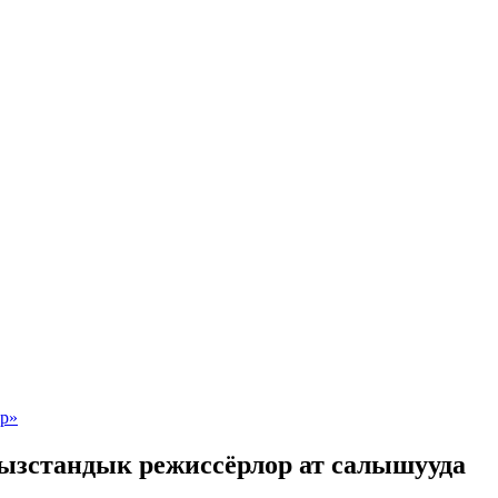
ызстандык режиссёрлор ат салышууда