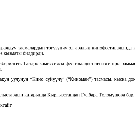
траждуу тасмалардын тогузунчу эл аралык кинофестивалында 
з кызматы билдирди.
жиберилген. Тандоо комиссиясы фестивалдын негизги программа
.
кун уулунун “Кино сүйүүчү” (“Киноман”) тасмасы, кыска до
калыстардын катарында Кыргызстандан Гүлбара Төлөмүшова бар.
ктайт.