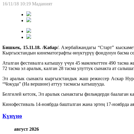
16/11/18 10:19
Маданият
Бишкек, 15.11.18. /Кабар/
. Азербайжандагы “Старт” кыскаме
Кыргызстандын кинематографты өнүктүрүү фондунун басма сө
Аталган фестивалга катышуу үчүн 45 мамлекеттен 490 тасма 
72 тасма эл аралык, калган 28 тасма улуттук сынакта ат салышат
Эл аралык сынакта кыргызстандык жаш режиссер Аскар Нура
“Чокуда” (На вершине) аттуу тасмасы катышууда.
Белгилей кетсек, Эл аралык сынактагы фильмдерди баалаган 
Кинофестиваль 14-ноябрда башталган жана эртең 17-ноябрда ая
Күнүнө
август 2026