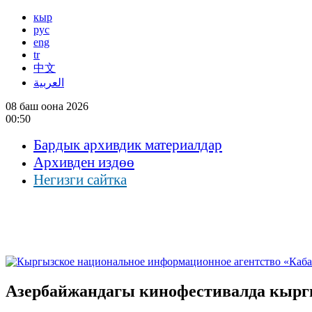
кыр
рус
eng
tr
中文
العربية
08 баш оона 2026
00:50
Бардык архивдик материалдар
Архивден издөө
Негизги сайтка
Азербайжандагы кинофестивалда кырг