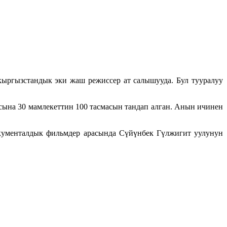
кыргызстандык эки жаш режиссер ат салышууда. Бул тууралуу
сына 30 мамлекеттин 100 тасмасын тандап алган. Анын ичинен
кументалдык фильмдер арасында Сүйүнбек Гүлжигит уулунун