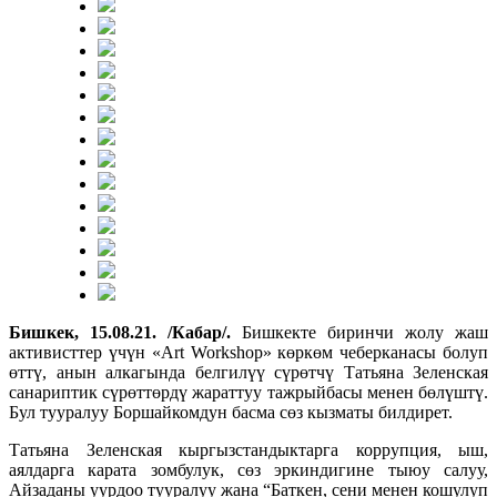
Бишкек, 15.08.21. /Кабар/.
Бишкекте биринчи жолу жаш
активисттер үчүн «Art Workshop» көркөм чеберканасы болуп
өттү, анын алкагында белгилүү сүрөтчү Татьяна Зеленская
санариптик сүрөттөрдү жараттуу тажрыйбасы менен бөлүштү.
Бул тууралуу Боршайкомдун басма сөз кызматы билдирет.
Татьяна Зеленская кыргызстандыктарга коррупция, ыш,
аялдарга карата зомбулук, сөз эркиндигине тыюу салуу,
Айзаданы уурдоо тууралуу жана “Баткен, сени менен кошулуп