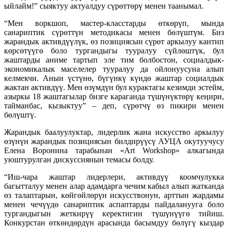
ыйлайм!” сыяктуу актуалдуу сүрөттөрү менен таанымал.
“Мен воркшоп, мастер-класстарды өткөрүп, мында
санариптик сүрөттүн методикасы менен бөлүштүм. Биз
жарандык активдүүлүк, өз позициясын сүрөт аркылуу кантип
көрсөтүүгө боло тургандыгы тууралуу сүйлөштүк, бул
жаштарды аниме тартып эле тим болбостон, социалдык-
экономикалык маселелер тууралуу да ойлонуусуна алып
келмекчи. Анын үстүнө, бүгүнкү күндө жаштар социалдык
жактан активдүү. Мен өзүмдүн бул курактагы кезимди эстейм,
азыркы 18 жаштагылар бизге караганда түшүнүктөрү кеӊири,
тайманбас, кызыктуу” – деп, сүрөтчү өз пикири менен
бөлүштү.
Жарандык баалуулуктар, лидерлик жана искусство аркылуу
өзүнүн жарандык позициясын билдирүүсү АУЦА окутуучусу
Елена Воронина тарабынан «Art Workshop» алкагында
уюштурулган дискуссиянын темасы болду.
“Иш-чара жаштар лидерлери, активдүү коомчулукка
багытталуу менен алар адамдарга чечим кабыл алып жатканда
өз талаптарын, көйгөйлөрүн искусствонун, арттын жардамы
менен чечүүдө санариптик аспаптарды пайдаланууга боло
тургандыгын жеткирүү керектигин түшүнүүгө тийиш.
Конкурстан өткөндөрдүн арасында басымдуу бөлүгү кыздар