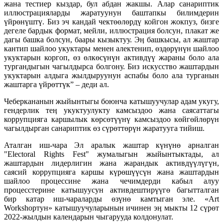
жана тестиер кыздар, бул абдан жакшы. Алар санариптик
иллюстрацияларды жаратуунун баштапкы билимдерин
үйрөнүштү. Биз эч кандай чектөөлөрдү койгон жокпуз, бизге
дегеле бардык формат, мейли, иллюстрация болсун, плакат же
дагы башка болсун, баары кызыктуу. Эӊ башкысы, ал жаштар
кантип шайлоо укуктары менен алектенип, өздөрүнүн шайлоо
укуктарын коргоп, өз өлкөсүнүн активдүү жараны боло ала
тургандыгын чагылдырса болгону. Биз искусство жаштардын
укуктарын алдыга жылдыруунун аспабы боло ала турганын
жаштарга үйрөттүк” – деди ал.
Чеберкананын жыйынтыгы боюнча катышуучулар адам укугу,
гендерлик теӊ укуктуулукту камсыздоо жана саясаттагы
коррупцияга каршылык көрсөтүүнү камсыздоо көйгөйлөрүн
чагылдырган санариптик өз сүрөттөрүн жаратууга тийиш.
Аталган иш-чара Эл аралык жаштар күнүнө арналган
"Electoral Rights Fest" жумалыгын жыйынтыктады, ал
жаштардын лидерлигин жана жарандык активдүүлүгүн,
саясий коррупцияга каршы күрөшүүсүн жана жаштардын
шайлоо процессине жана чечимдерди кабыл алуу
процесстерине катышуусун активдештирүүгө багытталган
бир катар иш-чараларды өзүнө камтыган эле. «Art
Workshopтун» катышуучуларынын ичинен эӊ мыкты 12 сүрөт
2022-жылдын календарын чыгарууда колдонулат.