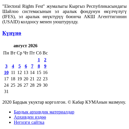
"Electoral Rights Fest" жумалыгы Кыргыз Республикасындагы
Шайлоо системасынын эл аралык фондунун өкүлчүлүгү
(IFES), эл аралык өнүктүрүү боюнча АКШ Агенттигинин
(USAID) колдоосу менен уюштурулду.
Күнүнө
август 2026
Пн
Вт
Ср
Чт
Пт
Сб
Вс
1
2
3
4
5
6
7
8
9
10
11
12
13
14
15
16
17
18
19
20
21
22
23
24
25
26
27
28
29
30
31
2020 Бардык укуктар корголгон. © Кабар КУМАнын мазмуну.
Бардык архивдик материалдар
Архивден издөө
Негизги сайтка