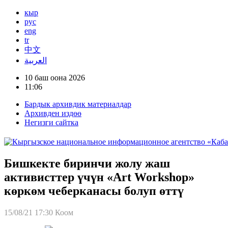
кыр
рус
eng
tr
中文
العربية
10 баш оона 2026
11:06
Бардык архивдик материалдар
Архивден издөө
Негизги сайтка
Бишкекте биринчи жолу жаш
активисттер үчүн «Art Workshop»
көркөм чеберканасы болуп өттү
15/08/21 17:30
Коом