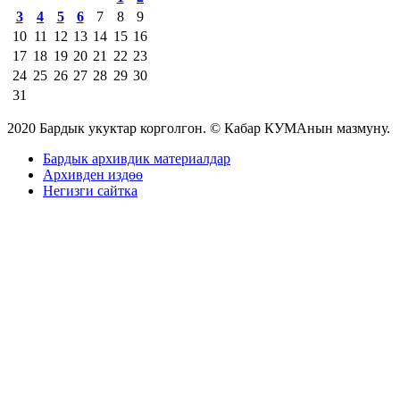
3
4
5
6
7
8
9
10
11
12
13
14
15
16
17
18
19
20
21
22
23
24
25
26
27
28
29
30
31
2020 Бардык укуктар корголгон. © Кабар КУМАнын мазмуну.
Бардык архивдик материалдар
Архивден издөө
Негизги сайтка