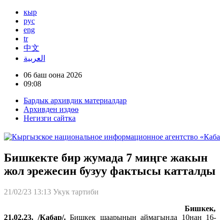
кыр
рус
eng
tr
中文
العربية
06 баш оона 2026
09:08
Бардык архивдик материалдар
Архивден издөө
Негизги сайтка
Бишкекте бир жумада 7 миңге жакын
жол эрежесин бузуу фактысы катталды
21/02/23 13:13
Укук тартиби
Бишкек,
21.02.23. /Кабар/.
Бишкек шаарынын аймагында 10нан 16-