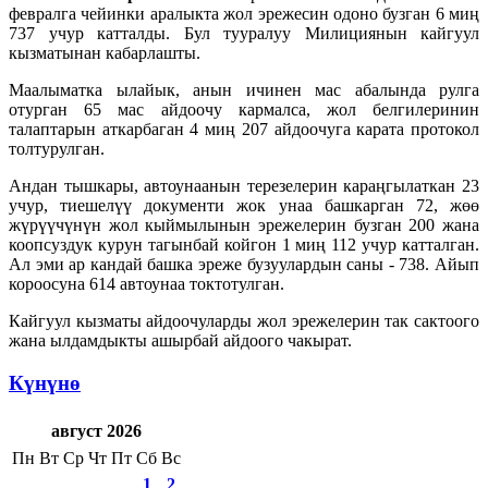
февралга чейинки аралыкта жол эрежесин одоно бузган 6 миң
737 учур катталды. Бул тууралуу Милициянын кайгуул
кызматынан кабарлашты.
Маалыматка ылайык, анын ичинен мас абалында рулга
отурган 65 мас айдоочу кармалса, жол белгилеринин
талаптарын аткарбаган 4 миң 207 айдоочуга карата протокол
толтурулган.
Андан тышкары, автоунаанын терезелерин караңгылаткан 23
учур, тиешелүү документи жок унаа башкарган 72, жөө
жүрүүчүнүн жол кыймылынын эрежелерин бузган 200 жана
коопсуздук курун тагынбай койгон 1 миң 112 учур катталган.
Ал эми ар кандай башка эреже бузуулардын саны - 738. Айып
короосуна 614 автоунаа токтотулган.
Кайгуул кызматы айдоочуларды жол эрежелерин так сактоого
жана ылдамдыкты ашырбай айдоого чакырат.
Күнүнө
август 2026
Пн
Вт
Ср
Чт
Пт
Сб
Вс
1
2