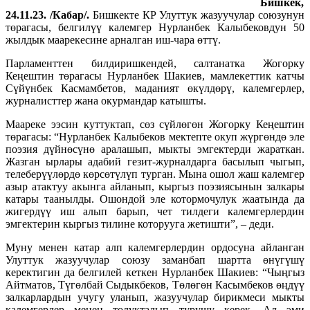
Бишкек,
24.11.23. /Кабар/.
Бишкекте КР Улуттук жазуучулар союзунун
төрагасы, белгилүү калемгер Нурланбек Калыбековдун 50
жылдык маарекесине арналган иш-чара өттү.
Парламенттен билдиришкендей, салтанатка Жогорку
Кеңештин төрагасы Нурланбек Шакиев, мамлекеттик катчы
Сүйүнбек Касмамбетов, маданият өкүлдөрү, калемгерлер,
журналисттер жана окурмандар катышты.
Маареке ээсин куттуктап, сөз сүйлөгөн Жогорку Кеңештин
төрагасы: “Нурланбек Калыбеков мектепте окуп жүргөндө эле
поэзия дүйнөсүнө аралашып, мыкты эмгектерди жараткан.
Жазган ырлары адабий гезит-журналдарга басылып чыгып,
телеберүүлөрдө көрсөтүлүп турган. Мына ошол жаш калемгер
азыр атактуу акынга айланып, кыргыз поэзиясынын залкары
катары таанылды. Ошондой эле котормочулук жаатында да
жигердүү иш алып барып, чет тилдеги калемгерлердин
эмгектерин кыргыз тилине которууга жетишти”, – деди.
Муну менен катар алп калемгерлердин ордосуна айланган
Улуттук жазуучулар союзу заманбап шартта өнүгүшү
керектигин да белгилей кеткен Нурланбек Шакиев: “Чыңгыз
Айтматов, Түгөлбай Сыдыкбеков, Төлөгөн Касымбеков өңдүү
залкарлардын учугу уланып, жазуучулар бирикмеси мыкты
калемгерлер менен толукталып турушу керек. Ал эми