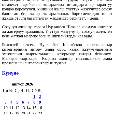
мамлекет тарабынан чыгармачыл инсандарга ар тараптуу
колдоо көрсөтүлүп, кийинки жылы Улуттук жазуучулар союзу
баштаган бир катар чыгармачылык бирикмелердин ишин
жакшыртууга багытталган жардамдар берилет”, – деди.
Сөзүнүн аягында төрага Нурланбек Шакиев коомдук иштерге
да жигердүү аралашып, Улуттук жазуучулар союзун жетектеп
келе жаткан маареке ээсине ийгиликтерди каалады.
Белгилей кетсек, Нурланбек Калыбеков көптөгөн ыр
китептеринин автору жана орус, казак жазуучуларынын
эмгектерин кыргызчалаган котормочу катары белгилүү.
Мындан сырткары, Кыргыз жаштар поэзиясынын жана
прозасынын антологияларын түзгөн.
Күнүнө
август 2026
Пн
Вт
Ср
Чт
Пт
Сб
Вс
1
2
3
4
5
6
7
8
9
10
11
12
13
14
15
16
17
18
19
20
21
22
23