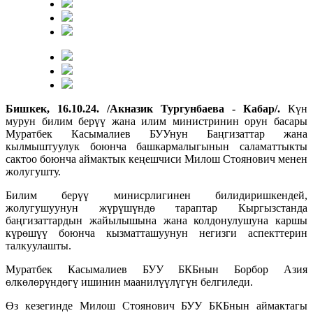
Бишкек, 16.10.24. /Акназик Тургунбаева - Кабар/.
Күн
мурун билим берүү жана илим министринин орун басары
Муратбек Касымалиев БУУнун Баңгизаттар жана
кылмыштуулук боюнча башкармалыгынын саламаттыкты
сактоо боюнча аймактык кеңешчиси Милош Стоянович менен
жолугушту.
Билим берүү минисрлигинен билидиришкендей,
жолугушуунун жүрүшүндө тараптар Кыргызстанда
баңгизаттардын жайылышына жана колдонулушуна каршы
күрөшүү боюнча кызматташуунун негизги аспекттерин
талкуулашты.
Муратбек Касымалиев БУУ БКБнын Борбор Азия
өлкөлөрүндөгү ишинин маанилүүлүгүн белгиледи.
Өз кезегинде Милош Стоянович БУУ БКБнын аймактагы