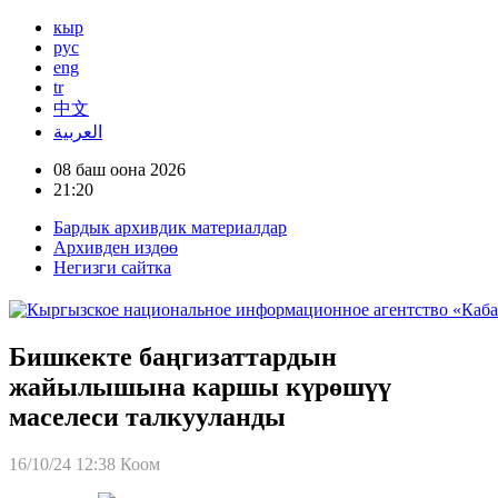
кыр
рус
eng
tr
中文
العربية
08 баш оона 2026
21:20
Бардык архивдик материалдар
Архивден издөө
Негизги сайтка
Бишкекте баңгизаттардын
жайылышына каршы күрөшүү
маселеси талкууланды
16/10/24 12:38
Коом