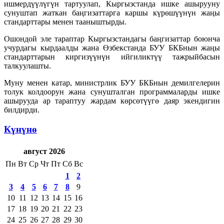
ишмердүүлүгүн тартуулап, Кыргызстанда ишке ашырууну
сунуштап жаткан баңгизаттарга каршы күрөшүүнүн жаңы
стандарттары менен тааныштырды.
Ошондой эле тараптар Кыргызстандагы баңгизаттар боюнча
учурдагы кырдаалды жана Өзбекстанда БУУ БКБнын жаңы
стандарттарын киргизүүнүн ийгиликтүү тажрыйбасын
талкуулашты.
Муну менен катар, министрлик БУУ БКБнын демилгелерин
толук колдоорун жана сунушталган программаларды ишке
ашырууда ар тараптуу жардам көрсөтүүгө даяр экендигин
билдирди.
Күнүнө
август 2026
Пн
Вт
Ср
Чт
Пт
Сб
Вс
1
2
3
4
5
6
7
8
9
10
11
12
13
14
15
16
17
18
19
20
21
22
23
24
25
26
27
28
29
30