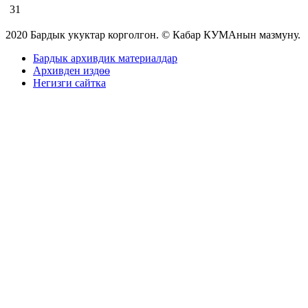
31
2020 Бардык укуктар корголгон. © Кабар КУМАнын мазмуну.
Бардык архивдик материалдар
Архивден издөө
Негизги сайтка