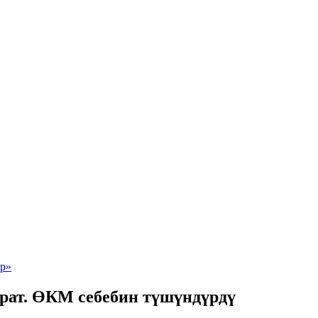
ырат. ӨКМ себебин түшүндүрдү