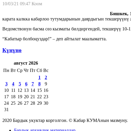
10/03/21 09:47
Коом
Бишкек, 1
карата калкка кабарлоо тутумдарынын даярдыгын текшерүүнү 
Ведомствонун басма сөз кызматы билдиргендей, текшерүү 10-1
“Кабатыр болбоңуздар!” – деп айтылат маалыматта.
Күнүнө
август 2026
Пн
Вт
Ср
Чт
Пт
Сб
Вс
1
2
3
4
5
6
7
8
9
10
11
12
13
14
15
16
17
18
19
20
21
22
23
24
25
26
27
28
29
30
31
2020 Бардык укуктар корголгон. © Кабар КУМАнын мазмуну.
Бардык архивдик материалдар