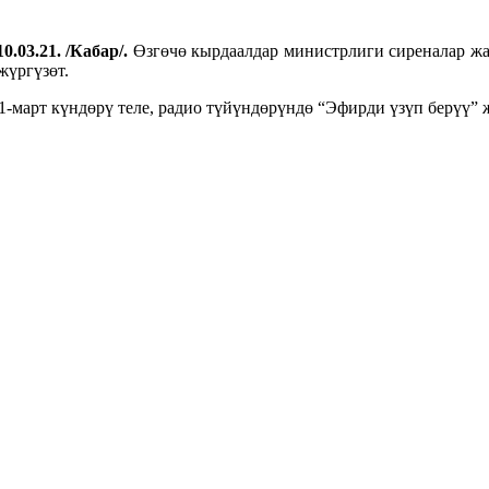
0.03.21. /Кабар/.
Өзгөчө кырдаалдар министрлиги сиреналар жа
жүргүзөт.
1-март күндөрү теле, радио түйүндөрүндө “Эфирди үзүп берүү” 