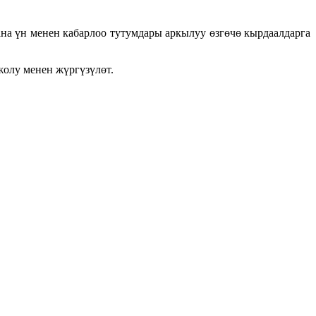
на үн менен кабарлоо тутумдары аркылуу өзгөчө кырдаалдарга
жолу менен жүргүзүлөт.