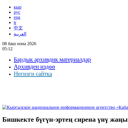
кыр
рус
eng
tr
中文
العربية
08 баш оона 2026
05:12
Бардык архивдик материалдар
Архивден издөө
Негизги сайтка
Бишкекте бүгүн-эртең сирена үнү жаң