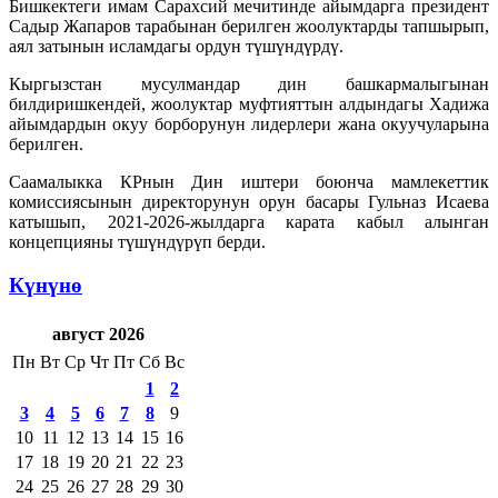
Бишкектеги имам Сарахсий мечитинде айымдарга президент
Садыр Жапаров тарабынан берилген жоолуктарды тапшырып,
аял затынын исламдагы ордун түшүндүрдү.
Кыргызстан мусулмандар дин башкармалыгынан
билдиришкендей, жоолуктар муфтияттын алдындагы Хадижа
айымдардын окуу борборунун лидерлери жана окуучуларына
берилген.
Саамалыкка КРнын Дин иштери боюнча мамлекеттик
комиссиясынын директорунун орун басары Гульназ Исаева
катышып, 2021-2026-жылдарга карата кабыл алынган
концепцияны түшүндүрүп берди.
Күнүнө
август 2026
Пн
Вт
Ср
Чт
Пт
Сб
Вс
1
2
3
4
5
6
7
8
9
10
11
12
13
14
15
16
17
18
19
20
21
22
23
24
25
26
27
28
29
30