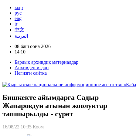
кыр
рус
eng
tr
中文
العربية
08 баш оона 2026
14:10
Бардык архивдик материалдар
Архивден издөө
Негизги сайтка
Бишкекте айымдарга Садыр
Жапаровдун атынан жоолуктар
тапшырылды - сүрөт
16/08/22 10:35
Коом