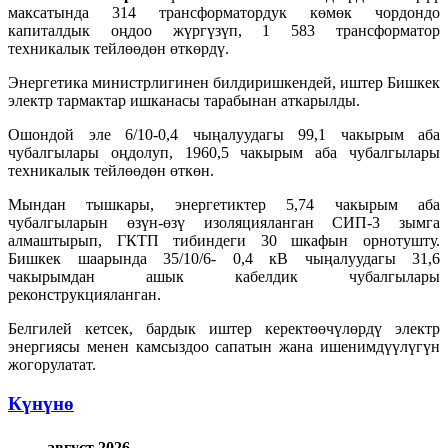
максатында 314 трансформатордук көмөк чордондо
капиталдык оңдоо жүргүзүп, 1 583 трансформатор
техникалык тейлөөдөн өткөрдү.
Энергетика министрлигинен билдиришкендей, иштер Бишкек
электр тармактар ишканасы тарабынан аткарылды.
Ошондой эле 6/10-0,4 чыңалуудагы 99,1 чакырым аба
чубалгылары оңдолуп, 1960,5 чакырым аба чубалгылары
техникалык тейлөөдөн өткөн.
Мындан тышкары, энергетиктер 5,74 чакырым аба
чубалгыларын өзүн-өзү изоляцияланган СИП-3 зымга
алмаштырып, ГКТП тибиндеги 30 шкафын орнотушту.
Бишкек шаарында 35/10/6- 0,4 кВ чыңалуудагы 31,6
чакырымдан ашык кабелдик чубалгылары
реконструкцияланган.
Белгилей кетсек, бардык иштер керектөөчүлөрдү электр
энергиясы менен камсыздоо сапатын жана ишенимдүүлүгүн
жогорулатат.
Күнүнө
август 2026