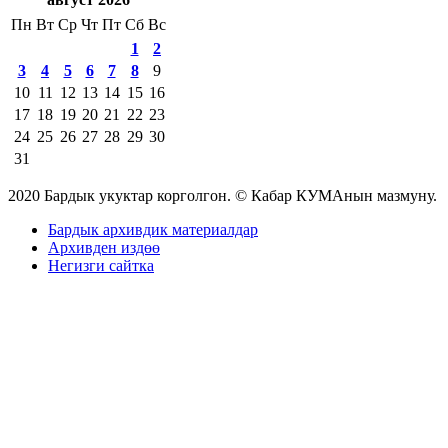
Пн
Вт
Ср
Чт
Пт
Сб
Вс
1
2
3
4
5
6
7
8
9
10
11
12
13
14
15
16
17
18
19
20
21
22
23
24
25
26
27
28
29
30
31
2020 Бардык укуктар корголгон. © Кабар КУМАнын мазмуну.
Бардык архивдик материалдар
Архивден издөө
Негизги сайтка