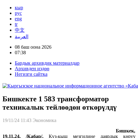
кыр
рус
eng
tr
中文
العربية
08 баш оона 2026
07:38
Бардык архивдик материалдар
Архивден издөө
Негизги сайтка
Бишкекте 1 583 трансформатор
техникалык тейлөөдөн өткөрүлдү
19/11/24 11:43
Экономика
Бишкек,
19.11.24. /Кабар/.
Күз-кыш мезгилине даярдык көрүү