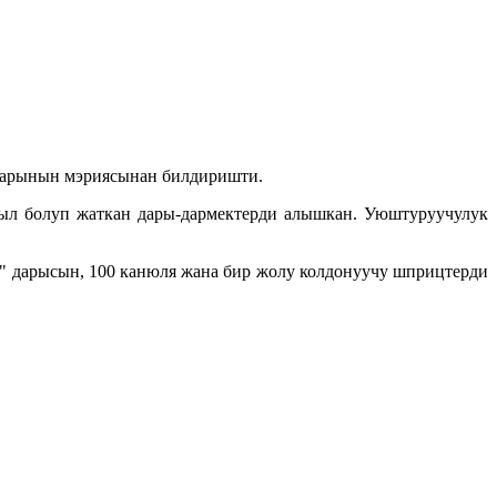
шаарынын мэриясынан билдиришти.
рыл болуп жаткан дары-дармектерди алышкан. Уюштуруучулук
" дарысын, 100 канюля жана бир жолу колдонуучу шприцтерди