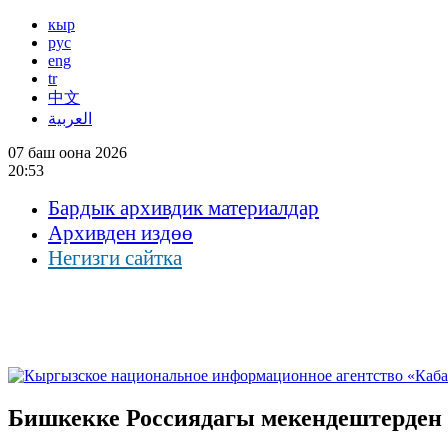
кыр
рус
eng
tr
中文
العربية
07 баш оона 2026
20:53
Бардык архивдик материалдар
Архивден издөө
Негизги сайтка
Бишкекке Россиядагы мекендештерден 