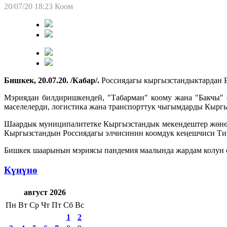
20/07/20 18:23
Коом
Бишкек, 20.07.20. /Кабар/.
Россиядагы кыргызстандыктардан Б
Мэриядан билдиришкендей, "Табарман" коому жана "Бакчы" 
маселелерди, логистика жана транспорттук чыгымдарды Кыргы
Шаардык муниципалитетке Кыргызстандык мекендештер жөнөтк
Кыргызстандын Россиядагы элчисинин коомдук кеңешчиси Тим
Бишкек шаарынын мэриясы пандемия маалында жардам колун 
Күнүнө
август 2026
Пн
Вт
Ср
Чт
Пт
Сб
Вс
1
2