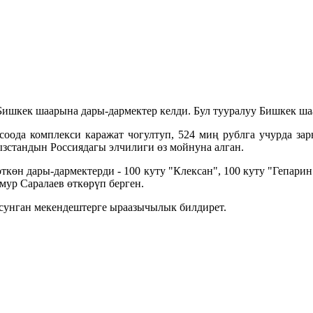
ишкек шаарына дары-дармектер келди. Бул тууралуу Бишкек 
соода комплекси каражат чогултуп, 524 миң рублга учурда за
зстандын Россиядагы элчилиги өз мойнуна алган.
өн дары-дармектерди - 100 куту "Клексан", 100 куту "Гепарин
ур Саралаев өткөрүп берген.
сунган мекендештерге ыраазычылык билдирет.