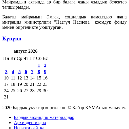
Майрамдын аягында ар бир балага жаңы жылдык белектер
тапшырылды.
Балаты майрамын Эмгек, социалдык камсыздоо жана
миграция министрлиги "Назгүл Насиева" коомдук фонду
менен биргеликте уюштурган.
Күнүнө
август 2026
Пн
Вт
Ср
Чт
Пт
Сб
Вс
1
2
3
4
5
6
7
8
9
10
11
12
13
14
15
16
17
18
19
20
21
22
23
24
25
26
27
28
29
30
31
2020 Бардык укуктар корголгон. © Кабар КУМАнын мазмуну.
Бардык архивдик материалдар
Архивден издөө
Негизги сайтка