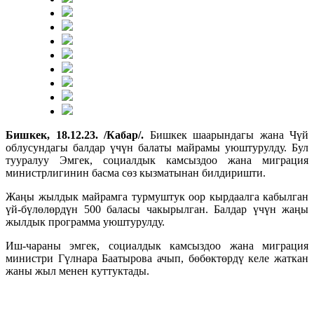
Бишкек, 18.12.23. /Кабар/.
Бишкек шаарындагы жана Чүй
облусундагы балдар үчүн балаты майрамы уюштурулду. Бул
тууралуу Эмгек, социалдык камсыздоо жана миграция
министрлигинин басма сөз кызматынан билдиришти.
Жаңы жылдык майрамга турмуштук оор кырдаалга кабылган
үй-бүлөлөрдүн 500 баласы чакырылган. Балдар үчүн жаңы
жылдык программа уюштурулду.
Иш-чараны эмгек, социалдык камсыздоо жана миграция
министри Гүлнара Баатырова ачып, бөбөктөрдү келе жаткан
жаны жыл менен куттуктады.