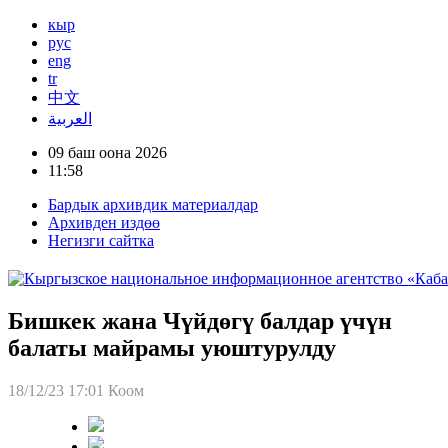
кыр
рус
eng
tr
中文
العربية
09 баш оона 2026
11:58
Бардык архивдик материалдар
Архивден издөө
Негизги сайтка
Бишкек жана Чүйдөгү балдар үчүн
балаты майрамы уюштурулду
18/12/23 17:01
Коом